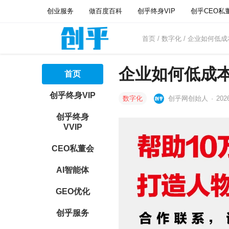
创业服务
做百度百科
创乎终身VIP
创乎CEO私
首页
/
数字化
/ 企业如何低成
企业如何低成本
首页
创乎终身VIP
数字化
创乎网创始人
·
202
创乎终身
VVIP
CEO私董会
AI智能体
GEO优化
创乎服务