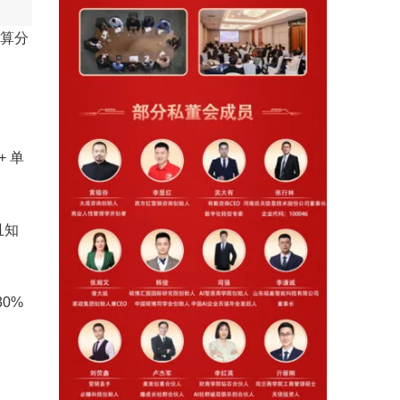
预算分
+ 单
且知
30%