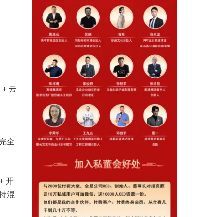
+ 云
费，完全
+ 开
支持混