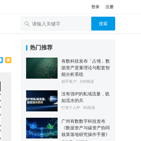
登录
注册
搜索
热门推荐
有数科技发布「占维」数
据资产度量理论与配套智
能分析系统
创乎客户
·
109
阅读
没有强IP的私域流量，犹
如流水的兵
打造个人IP
·
95
阅读
广州有数数字科技发布
《数据资产与碳资产协同
核算落地研究操作手册》