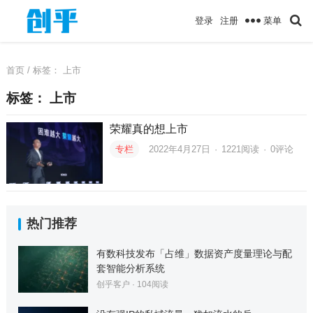
菜单
登录
注册
首页
/ 标签：
上市
标签：
上市
荣耀真的想上市
专栏
2022年4月27日
·
1221
阅读
·
0评论
热门推荐
有数科技发布「占维」数据资产度量理论与配
套智能分析系统
创乎客户
·
104
阅读