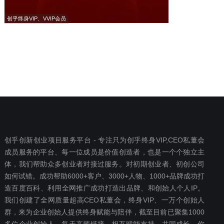
创乎终身VIP、VVIP会员
创乎创新创业项目服务平台 - 专注只为创乎终身VIP,CEO私董会
成员服务的平台、每一位成员是价值创造者，也是一个个独立主
体，我们帮助众多创业者对接过服务。对初期创业者、初创公司
如何试错。成功帮助6000+客户、3000+人物、1000+品牌成功打
造百度百科、利用全网推广成功打造出品牌、和创始人个人IP。
我们创建了全网质量超高CEO私董会，终身VIP、一万个创始人
群，来为企业创始人提供终身赋能与陪伴，截至目前已聚集1000