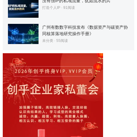
没有强IP的私域流量，犹如流水的兵
打造个人IP
·
91
阅读
广州有数数字科技发布《数据资产与碳资产协
同核算落地研究操作手册》
未分类
·
55
阅读