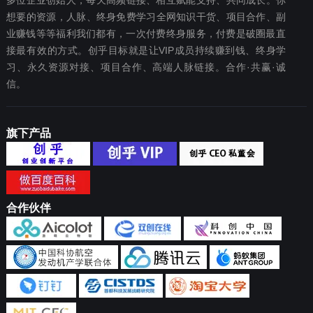
多位企业创始人，每天高频链接、相互赋能支持、共同成长。你
想要‬的资源，人脉、终身免费学习全网知识干货、项目合作、副
业赚钱等等福利我们都‬有，一次付费终‬身服务，付费是破圈最‬直
接最有效‬的方式。创乎目标就是让VIP成员持续赚到钱、终身学
习、永久资源对接、项目合作、高端人脉链接。合作·共赢·诚
信。
旗下产品
合作伙伴