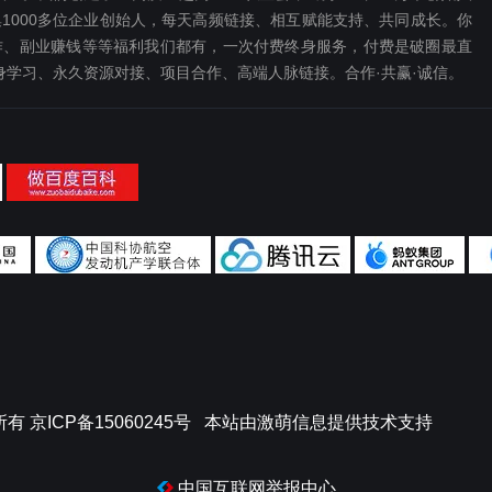
1000多位企业创始人，每天高频链接、相互赋能支持、共同成长。你
、副业赚钱等等福利我们都‬有，一次付费终‬身服务，付费是破圈最‬直
终身学习、永久资源对接、项目合作、高端人脉链接。合作·共赢·诚信。
所有
京ICP备15060245号
本站由
激萌信息
提供技术支持
中国互联网举报中心