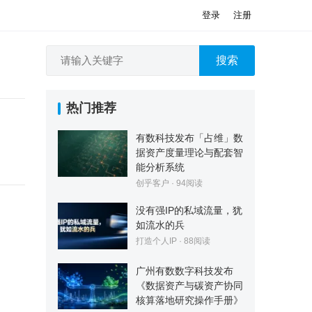
登录
注册
搜索
热门推荐
有数科技发布「占维」数
据资产度量理论与配套智
能分析系统
创乎客户
·
94
阅读
没有强IP的私域流量，犹
如流水的兵
打造个人IP
·
88
阅读
广州有数数字科技发布
《数据资产与碳资产协同
核算落地研究操作手册》