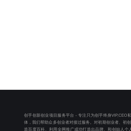
创乎创新创业项目服务平台 - 专注只为创乎终身VIP,C
体，我们帮助众多创业者对接过服务。对初期创业者、初创公司
造百度百科、利用全网推广成功打造出品牌、和创始人个人I