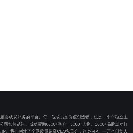
EO私董会成员服务的平台、每一位成员是价值创造者，也是一个个独立主
如何试错。成功帮助6000+客户、3000+人物、1000+品牌成功打
P。我们创建了全网质量超高CEO私董会，终身VIP、一万个创始人