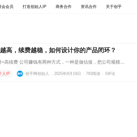
董会会员
打造创始人IP
商务合作
资讯合作
关于创乎
越高，续费越稳，如何设计你的产品闭环？
付=高续费 公司赚钱有两种方式，一种是做估值，把公司规模…
个人IP
创乎网创始人
·
2025年8月19日
·
793
阅读
·
0评论