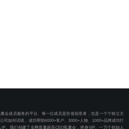
EO私董会成员服务的平台、每一位成员是价值创造者，也是一个个独立主
如何试错。成功帮助6000+客户、3000+人物、1000+品牌成功打
P。我们创建了全网质量超高CEO私董会，终身VIP、一万个创始人