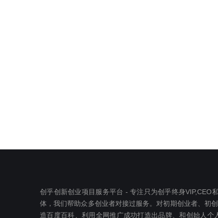
创乎创新创业项目服务平台 - 专注只为创乎终身VIP,C
体，我们帮助众多创业者对接过服务。对初期创业者、初创公司
造百度百科、利用全网推广成功打造出品牌、和创始人个人I