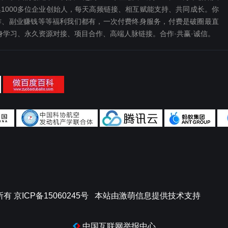
1000多位企业创始人，每天高频链接、相互赋能支持、共同成长。你
、副业赚钱等等福利我们都‬有，一次付费终‬身服务，付费是破圈最‬直
终身学习、永久资源对接、项目合作、高端人脉链接。合作·共赢·诚信。
所有
京ICP备15060245号
本站由
激萌信息
提供技术支持
中国互联网举报中心