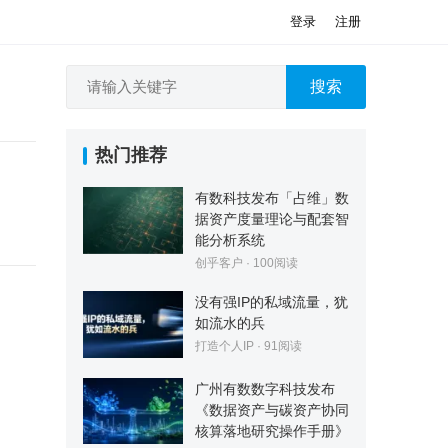
登录
注册
搜索
热门推荐
有数科技发布「占维」数
据资产度量理论与配套智
能分析系统
创乎客户
·
100
阅读
没有强IP的私域流量，犹
如流水的兵
打造个人IP
·
91
阅读
广州有数数字科技发布
《数据资产与碳资产协同
核算落地研究操作手册》