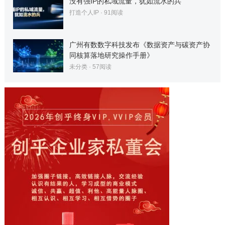
没有强IP的私域流量，犹如流水的兵
打造个人IP
·
91
阅读
广州有数数字科技发布《数据资产与碳资产协
同核算落地研究操作手册》
未分类
·
57
阅读