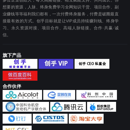
多位企业创始人，每天高频链接、相互赋能支持、共同成长。你
想要‬的资源，人脉、终身免费学习全网知识干货、项目合作、副
业赚钱等等福利我们都‬有，一次付费终‬身服务，付费是破圈最‬直
接最有效‬的方式。创乎目标就是让VIP成员持续赚到钱、终身学
习、永久资源对接、项目合作、高端人脉链接。合作·共赢·诚
信。
旗下产品
合作伙伴