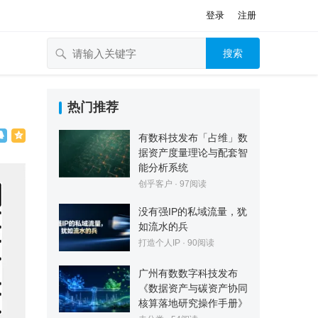
登录
注册
搜索
热门推荐
有数科技发布「占维」数
据资产度量理论与配套智
能分析系统
创乎客户
·
97
阅读
没有强IP的私域流量，犹
如流水的兵
打造个人IP
·
90
阅读
广州有数数字科技发布
《数据资产与碳资产协同
核算落地研究操作手册》