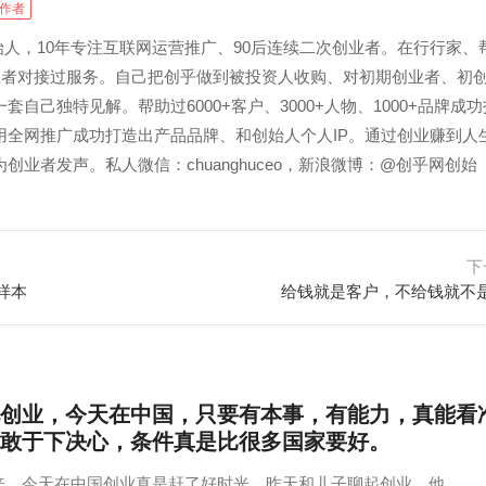
作者
创始人，10年专注互联网运营推广、90后连续二次创业者。在行行家、
创业者对接过服务。自己把创乎做到被投资人收购、对初期创业者、初
套自己独特见解。帮助过6000+客户、3000+人物、1000+品牌成功
用全网推广成功打造出产品品牌、和创始人个人IP。通过创业赚到人
创业者发声。私人微信：chuanghuceo，新浪微博：@创乎网创始
下
样本
给钱就是客户，不给钱就不
创业，今天在中国，只要有本事，有能力，真能看
敢于下决心，条件真是比很多国家要好。
来，今天在中国创业真是赶了好时光，昨天和儿子聊起创业，他…