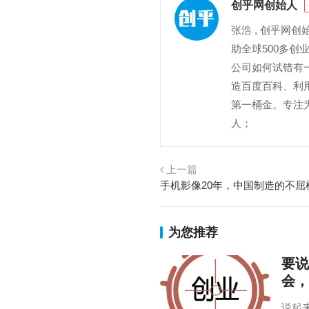
创乎网创始人
张浩 , 创乎网
助全球500多
公司如何试错有一
造百度百科、利
第一桶金。专注为
人；
上一篇
手机影像20年，中国制造的不屈
为您推荐
要说
会，
说起