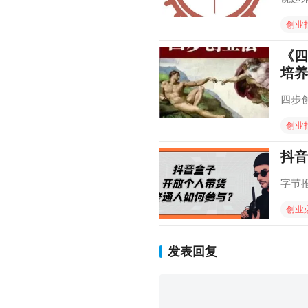
创业
《四
培养
四步创业
创业
抖音
字节
创业
发表回复