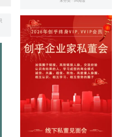
未分类
·
54
阅读
积