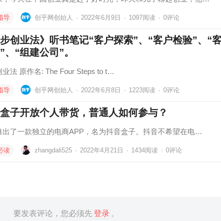
指导
创乎网创始人
·
2022年6月9日
·
1097
阅读
·
0评论
步创业法》听书笔记“客户探索”、“客户检验”、“
”、“组建公司”。
法 原作名: The Four Steps to t…
指导
创乎网创始人
·
2022年6月8日
·
1223
阅读
·
0评论
盒子开放个人带货，普通人如何参与？
推出了一款独立的电商APP，名为抖音盒子。抖音不希望在电…
必读
zhangdali525
·
2022年4月21日
·
1434
阅读
·
0评论
要发表评论，您必须先
登录
。