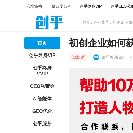
创业服务
做百度百科
创乎终身VIP
创乎CEO私
首页
/
创业指导
/ 初创企业
初创企业如何
首页
创乎终身VIP
创业指导
创乎网创始人
·
2
创乎终身
VVIP
CEO私董会
AI智能体
GEO优化
创乎服务