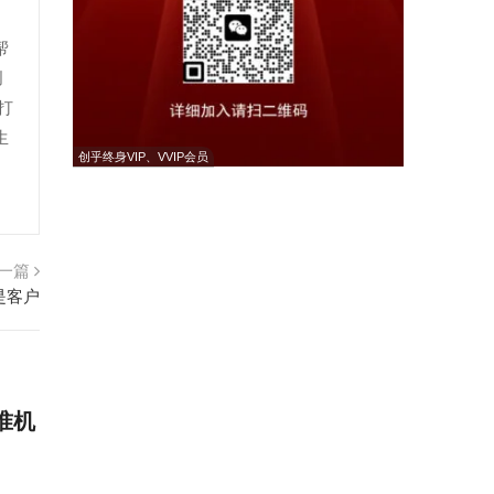
帮
创
打
生
创乎终身VIP、VVIP会员
一篇
是客户
准机