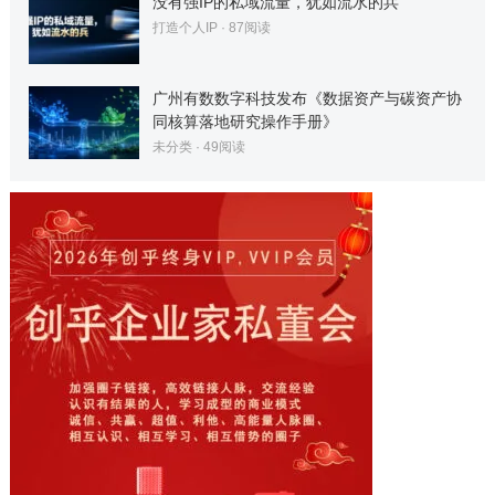
没有强IP的私域流量，犹如流水的兵
打造个人IP
·
87
阅读
广州有数数字科技发布《数据资产与碳资产协
同核算落地研究操作手册》
未分类
·
49
阅读