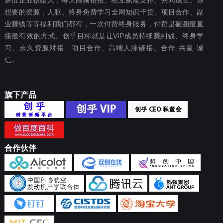
多位企业创始人，每天高频链接、相互赋能支持、共同成长。你
想要‬的资源，人脉、终身免费学习全网知识干货、项目合作、副
业赚钱等等福利我们都‬有，一次付费终‬身服务，付费是破圈最‬直
接最有效‬的方式。创乎目标就是让VIP成员持续赚到钱、终身学
习、永久资源对接、项目合作、高端人脉链接。合作·共赢·诚
信。
旗下产品
合作伙伴