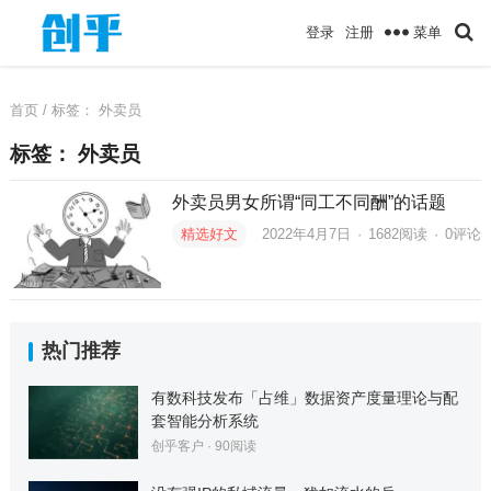
菜单
登录
注册
首页
/ 标签：
外卖员
标签：
外卖员
外卖员男女所谓“同工不同酬”的话题
精选好文
2022年4月7日
·
1682
阅读
·
0评论
热门推荐
有数科技发布「占维」数据资产度量理论与配
套智能分析系统
创乎客户
·
90
阅读