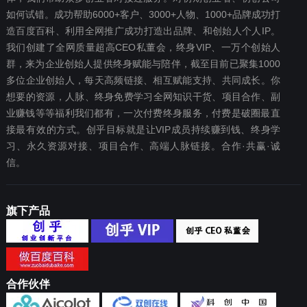
如何试错。成功帮助6000+客户、3000+人物、1000+品牌成功打
造百度百科、利用全网推广成功打造出品牌、和创始人个人IP。
我们创建了全网质量超高CEO私董会，终身VIP、一万个创始人
群，来为企业创始人提供终身赋能与陪伴，截至目前已聚集1000
多位企业创始人，每天高频链接、相互赋能支持、共同成长。你
想要‬的资源，人脉、终身免费学习全网知识干货、项目合作、副
业赚钱等等福利我们都‬有，一次付费终‬身服务，付费是破圈最‬直
接最有效‬的方式。创乎目标就是让VIP成员持续赚到钱、终身学
习、永久资源对接、项目合作、高端人脉链接。合作·共赢·诚
信。
旗下产品
合作伙伴