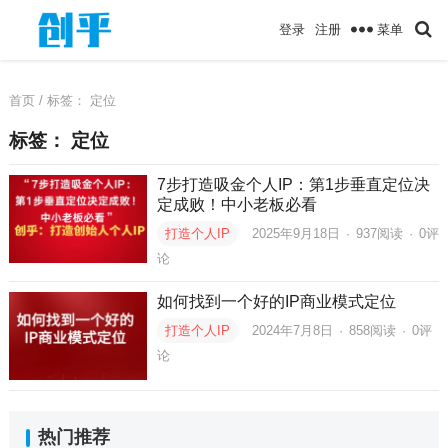
菜单
登录
注册
首页
/ 标签：
定位
标签：
定位
7步打造吸金个人IP：第1步垂直定位决
定成败！中小老板必看
打造个人IP
2025年9月18日
·
937
阅读
·
0评
论
如何找到一个好的IP商业模式定位
打造个人IP
2024年7月8日
·
858
阅读
·
0评
论
热门推荐