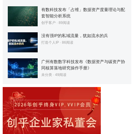
有数科技发布「占维」数据资产度量理论与配
套智能分析系统
创乎客户
·
89
阅读
没有强IP的私域流量，犹如流水的兵
打造个人IP
·
86
阅读
广州有数数字科技发布《数据资产与碳资产协
同核算落地研究操作手册》
未分类
·
49
阅读