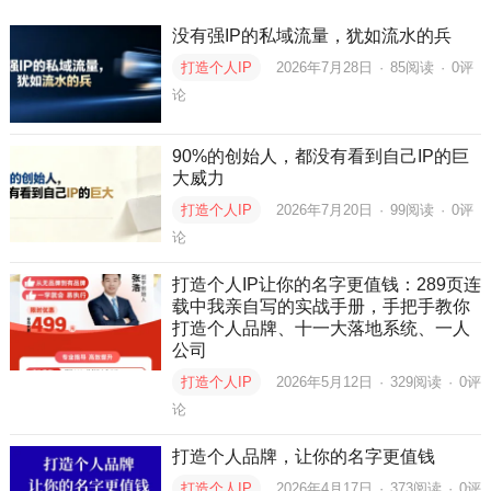
没有强IP的私域流量，犹如流水的兵
打造个人IP
2026年7月28日
·
85
阅读
·
0评
论
90%的创始人，都没有看到自己IP的巨
大威力
打造个人IP
2026年7月20日
·
99
阅读
·
0评
论
打造个人IP让你的名字更值钱：289页连
载中我亲自写的实战手册，手把手教你
打造个人品牌、十一大落地系统、一人
公司
打造个人IP
2026年5月12日
·
329
阅读
·
0评
论
打造个人品牌，让你的名字更值钱
打造个人IP
2026年4月17日
·
373
阅读
·
0评