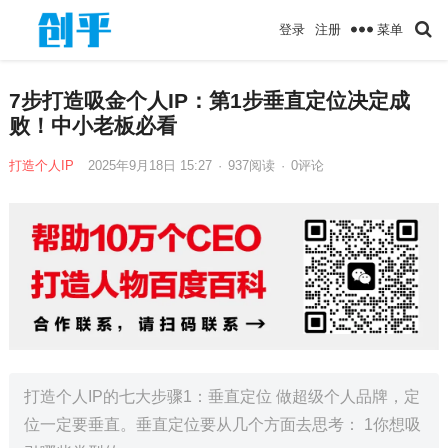
菜单
登录
注册
7步打造吸金个人IP：第1步垂直定位决定成
败！中小老板必看
打造个人IP
2025年9月18日 15:27
·
937
阅读
·
0评论
打造个人IP的七大步骤1：垂直定位 做超级个人品牌，定
位一定要垂直。垂直定位要从几个方面去思考： 1你想吸