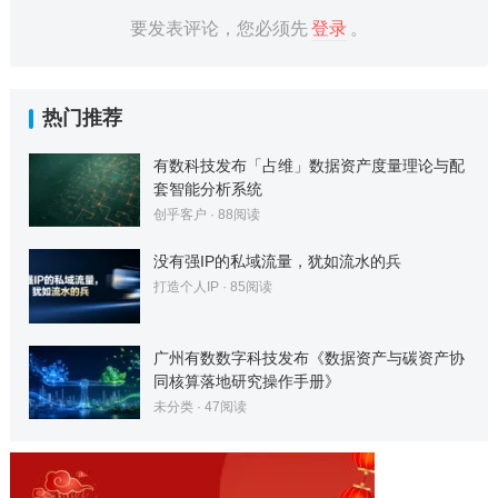
要发表评论，您必须先
登录
。
热门推荐
有数科技发布「占维」数据资产度量理论与配
套智能分析系统
创乎客户
·
88
阅读
没有强IP的私域流量，犹如流水的兵
打造个人IP
·
85
阅读
广州有数数字科技发布《数据资产与碳资产协
同核算落地研究操作手册》
未分类
·
47
阅读