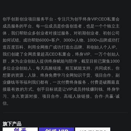
创乎创新创业项目服务平台 - 专注只为创乎终身VIP,CEO私董会
成员服务的平台、每一位成员是价值创造者，也是一个个独立主
体，我们帮助众多创业者对接过服务。对初期创业者、初创公司
如何试错。成功帮助6000+客户、3000+人物、1000+品牌成功打
造百度百科、利用全网推广成功打造出品牌、和创始人个人IP。
我们创建了全网质量超高CEO私董会，终身VIP、一万个创始人
群，来为企业创始人提供终身赋能与陪伴，截至目前已聚集1000
多位企业创始人，每天高频链接、相互赋能支持、共同成长。你
想要‬的资源，人脉、终身免费学习全网知识干货、项目合作、副
业赚钱等等福利我们都‬有，一次付费终‬身服务，付费是破圈最‬直
接最有效‬的方式。创乎目标就是让VIP成员持续赚到钱、终身学
习、永久资源对接、项目合作、高端人脉链接。合作·共赢·诚
信。
旗下产品