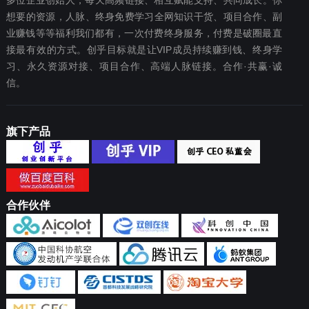
多位企业创始人，每天高频链接、相互赋能支持、共同成长。你
想要‬的资源，人脉、终身免费学习全网知识干货、项目合作、副
业赚钱等等福利我们都‬有，一次付费终‬身服务，付费是破圈最‬直
接最有效‬的方式。创乎目标就是让VIP成员持续赚到钱、终身学
习、永久资源对接、项目合作、高端人脉链接。合作·共赢·诚
信。
旗下产品
合作伙伴