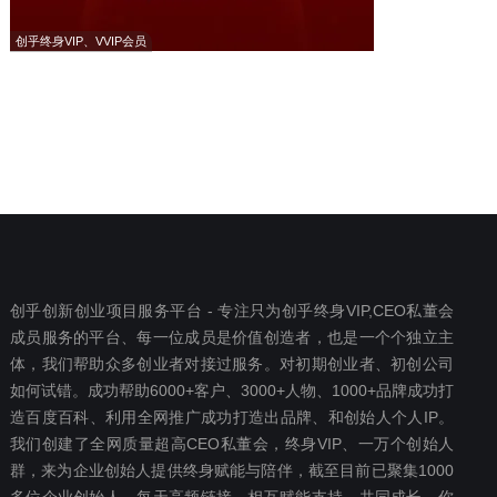
创乎终身VIP、VVIP会员
创乎创新创业项目服务平台 - 专注只为创乎终身VIP,CEO私董会
成员服务的平台、每一位成员是价值创造者，也是一个个独立主
体，我们帮助众多创业者对接过服务。对初期创业者、初创公司
如何试错。成功帮助6000+客户、3000+人物、1000+品牌成功打
造百度百科、利用全网推广成功打造出品牌、和创始人个人IP。
我们创建了全网质量超高CEO私董会，终身VIP、一万个创始人
群，来为企业创始人提供终身赋能与陪伴，截至目前已聚集1000