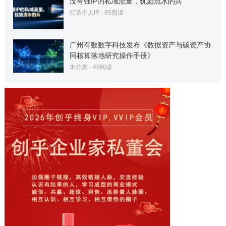
没有强IP的私域流量，犹如流水的兵
打造个人IP
·
85
阅读
广州有数数字科技发布《数据资产与碳资产协
同核算落地研究操作手册》
未分类
·
48
阅读