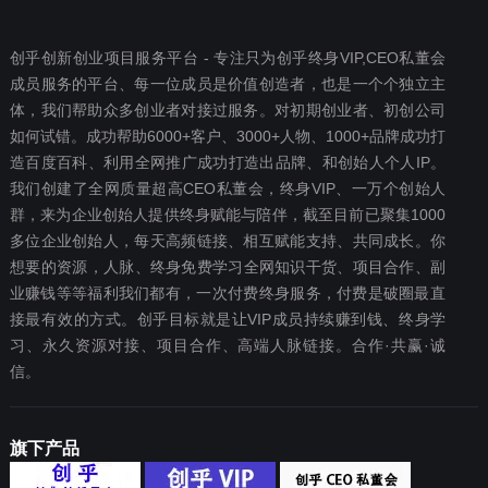
创乎创新创业项目服务平台 - 专注只为创乎终身VIP,CEO私董会
成员服务的平台、每一位成员是价值创造者，也是一个个独立主
体，我们帮助众多创业者对接过服务。对初期创业者、初创公司
如何试错。成功帮助6000+客户、3000+人物、1000+品牌成功打
造百度百科、利用全网推广成功打造出品牌、和创始人个人IP。
我们创建了全网质量超高CEO私董会，终身VIP、一万个创始人
群，来为企业创始人提供终身赋能与陪伴，截至目前已聚集1000
多位企业创始人，每天高频链接、相互赋能支持、共同成长。你
想要‬的资源，人脉、终身免费学习全网知识干货、项目合作、副
业赚钱等等福利我们都‬有，一次付费终‬身服务，付费是破圈最‬直
接最有效‬的方式。创乎目标就是让VIP成员持续赚到钱、终身学
习、永久资源对接、项目合作、高端人脉链接。合作·共赢·诚
信。
旗下产品