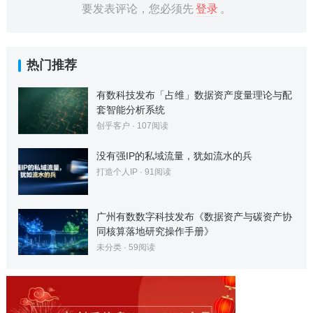
要发表评论，您必须先
登录
。
热门推荐
有数科技发布「占维」数据资产度量理论与配
套智能分析系统
创乎客户
·
107
阅读
没有强IP的私域流量，犹如流水的兵
打造个人IP
·
91
阅读
广州有数数字科技发布《数据资产与碳资产协
同核算落地研究操作手册》
未分类
·
59
阅读