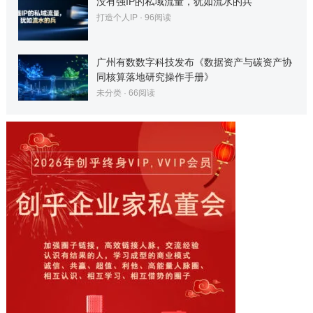
没有强IP的私域流量，犹如流水的兵
打造个人IP
·
96
阅读
广州有数数字科技发布《数据资产与碳资产协
同核算落地研究操作手册》
未分类
·
66
阅读