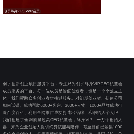
创乎终身VIP、VVIP会员
创乎创新创业项目服务平台 - 专注只为创乎终身VIP,CEO私董会
成员服务的平台、每一位成员是价值创造者，也是一个个独立主
体，我们帮助众多创业者对接过服务。对初期创业者、初创公司
如何试错。成功帮助6000+客户、3000+人物、1000+品牌成功打
造百度百科、利用全网推广成功打造出品牌、和创始人个人IP。
我们创建了全网质量超高CEO私董会，终身VIP、一万个创始人
群，来为企业创始人提供终身赋能与陪伴，截至目前已聚集1000