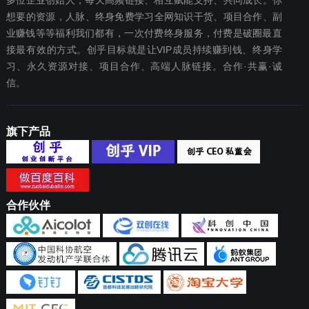
多位企业创始人，每天高频链接、相互赋能支持、共同成长。你
想要‬的资源，人脉、终身免费学习全网知识干货、项目合作、副
业赚钱等等福利我们都‬有，一次付费终‬身服务，付费是破圈最‬直
接最有效‬的方式。创乎目标就是让VIP成员持续赚到钱、终身学
习、永久资源对接、项目合作、高端人脉链接。合作·共赢·诚
信。
旗下产品
合作伙伴