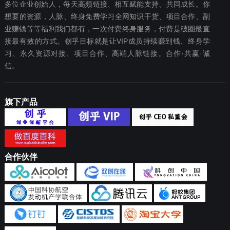
多位企业创始人，每天高频链接、相互赋能支持、共同成长。你
想要‬的资源，人脉、终身免费学习全网知识干货、项目合作、副
业赚钱等等福利我们都‬有，一次付费终‬身服务，付费是破圈最‬直
接最有效‬的方式。创乎目标就是让VIP成员持续赚到钱、终身学
习、永久资源对接、项目合作、高端人脉链接。合作·共赢·诚
信。
旗下产品
合作伙伴