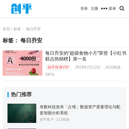
菜单
登录
注册
首页
/ 标签：
每日乔安
标签：
每日乔安
每日乔安的“超级食物小方”荣登【小红书
糕点热销榜】第一名
创乎终身VIP
2023年2月12日
·
1615
阅读
·
0评论
热门推荐
有数科技发布「占维」数据资产度量理论与配
套智能分析系统
创乎客户
·
112
阅读