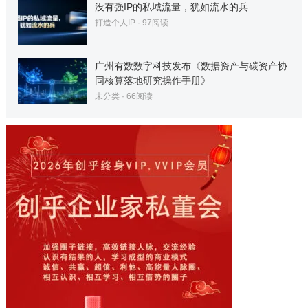
没有强IP的私域流量，犹如流水的兵
打造个人IP
·
97
阅读
广州有数数字科技发布《数据资产与碳资产协
同核算落地研究操作手册》
未分类
·
66
阅读