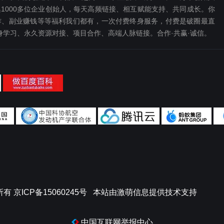
1000多位企业创始人，每天高频链接、相互赋能支持、共同成长。你
、副业赚钱等等福利我们都‬有，一次付费终‬身服务，付费是破圈最‬直
终身学习、永久资源对接、项目合作、高端人脉链接。合作·共赢·诚信。
所有
京ICP备15060245号
本站由
激萌信息
提供技术支持
中国互联网举报中心