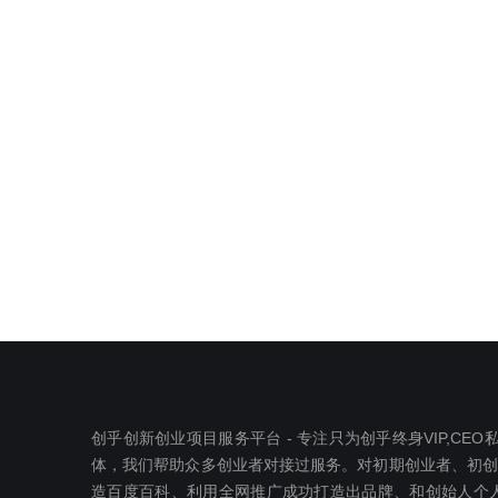
创乎创新创业项目服务平台 - 专注只为创乎终身VIP,C
体，我们帮助众多创业者对接过服务。对初期创业者、初创公司
造百度百科、利用全网推广成功打造出品牌、和创始人个人I