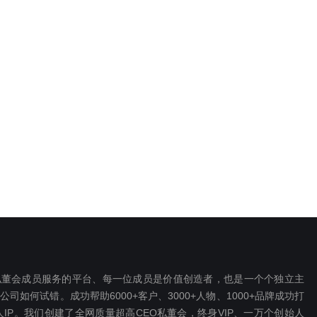
EO私董会成员服务的平台、每一位成员是价值创造者，也是一个个独立主
如何试错。成功帮助6000+客户、3000+人物、1000+品牌成功打
P。我们创建了全网质量超高CEO私董会，终身VIP、一万个创始人