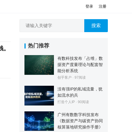
登录
注册
搜索
热门推荐
钱。
有数科技发布「占维」数
据资产度量理论与配套智
能分析系统
创乎客户
·
97
阅读
没有强IP的私域流量，犹
如流水的兵
打造个人IP
·
90
阅读
广州有数数字科技发布
《数据资产与碳资产协同
核算落地研究操作手册》