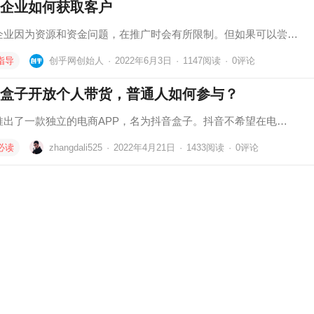
企业如何获取客户
企业因为资源和资金问题，在推广时会有所限制。但如果可以尝…
指导
创乎网创始人
·
2022年6月3日
·
1147
阅读
·
0评论
盒子开放个人带货，普通人如何参与？
推出了一款独立的电商APP，名为抖音盒子。抖音不希望在电…
必读
zhangdali525
·
2022年4月21日
·
1433
阅读
·
0评论