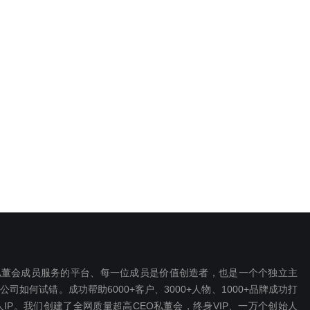
EO私董会成员服务的平台、每一位成员是价值创造者，也是一个个独立主
如何试错。成功帮助6000+客户、3000+人物、1000+品牌成功打
P。我们创建了全网质量超高CEO私董会，终身VIP、一万个创始人