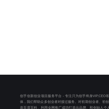
创乎创新创业项目服务平台 - 专注只为创乎终身VIP,C
体，我们帮助众多创业者对接过服务。对初期创业者、初创公司
造百度百科、利用全网推广成功打造出品牌、和创始人个人I