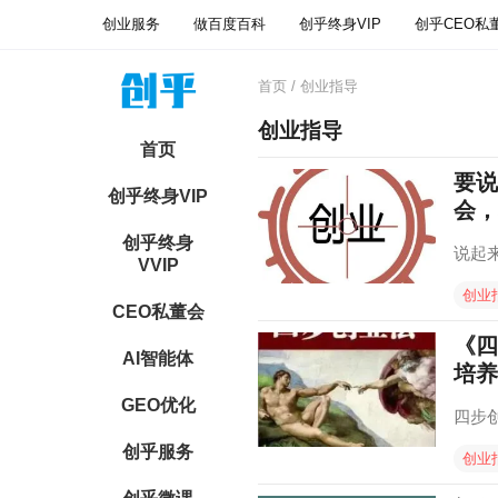
创业服务
做百度百科
创乎终身VIP
创乎CEO私
首页
/ 创业指导
创业指导
首页
要说
创乎终身VIP
会，
创乎终身
说起
VVIP
创业
CEO私董会
《四
AI智能体
培养
GEO优化
四步创业
创乎服务
创业