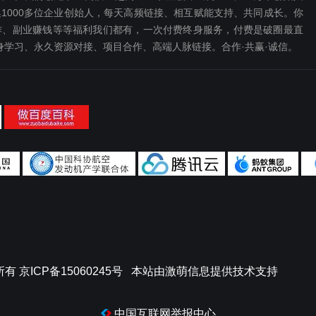
1000多位企业创始人，每天高频链接、相互赋能支持、共同成长。你
、副业赚钱等等福利我们都‬有，一次付费终‬身服务，付费是破圈最‬直
终身学习、永久资源对接、项目合作、高端人脉链接。合作·共赢·诚信。
所有
京ICP备15060245号
本站由
激萌信息
提供技术支持
中国互联网举报中心