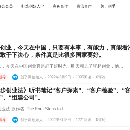
董会会员
打造创始人IP
商务合作
资讯合作
关于创乎
创业，今天在中国，只要有本事，有能力，真能看
敢于下决心，条件真是比很多国家要好。
来，今天在中国创业真是赶了好时光，昨天和儿子聊起创业，他…
指导
创乎网创始人
·
2022年6月9日
·
1095
阅读
·
0评论
步创业法》听书笔记“客户探索”、“客户检验”、“
”、“组建公司”。
法 原作名: The Four Steps to t…
指导
创乎网创始人
·
2022年6月8日
·
1221
阅读
·
0评论