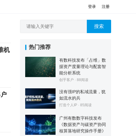
登录
注册
搜索
热门推荐
准机
有数科技发布「占维」数
据资产度量理论与配套智
能分析系统
创乎客户
·
88
阅读
没有强IP的私域流量，犹
客户
如流水的兵
打造个人IP
·
85
阅读
广州有数数字科技发布
《数据资产与碳资产协同
核算落地研究操作手册》