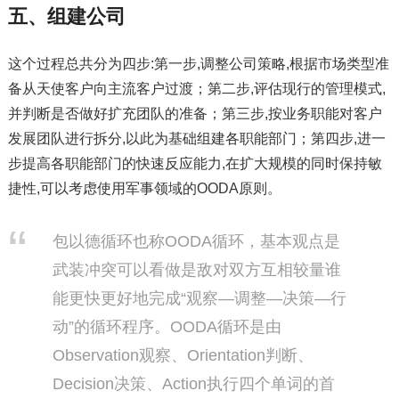
五、组建公司
这个过程总共分为四步:第一步,调整公司策略,根据市场类型准
备从天使客户向主流客户过渡；第二步,评估现行的管理模式,
并判断是否做好扩充团队的准备；第三步,按业务职能对客户
发展团队进行拆分,以此为基础组建各职能部门；第四步,进一
步提高各职能部门的快速反应能力,在扩大规模的同时保持敏
捷性,可以考虑使用军事领域的OODA原则。
包以德循环也称OODA循环，基本观点是
武装冲突可以看做是敌对双方互相较量谁
能更快更好地完成“观察—调整—决策—行
动”的循环程序。OODA循环是由
Observation观察、Orientation判断、
Decision决策、Action执行四个单词的首