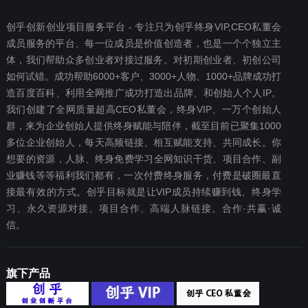
创乎创新创业项目服务平台 - 专注只为创乎终身VIP,CEO私董会
成员服务的平台、每一位成员是价值创造者，也是一个个独立主
体，我们帮助众多创业者对接过服务。对初期创业者、初创公司
如何试错。成功帮助6000+客户、3000+人物、1000+品牌成功打
造百度百科、利用全网推广成功打造出品牌、和创始人个人IP。
我们创建了全网质量超高CEO私董会，终身VIP、一万个创始人
群，来为企业创始人提供终身赋能与陪伴，截至目前已聚集1000
多位企业创始人，每天高频链接、相互赋能支持、共同成长。你
想要‬的资源，人脉、终身免费学习全网知识干货、项目合作、副
业赚钱等等福利我们都‬有，一次付费终‬身服务，付费是破圈最‬直
接最有效‬的方式。创乎目标就是让VIP成员持续赚到钱、终身学
习、永久资源对接、项目合作、高端人脉链接。合作·共赢·诚
信。
旗下产品