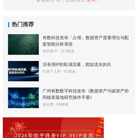
热门推荐
有数科技发布「占维」数据资产度量理论与配
套智能分析系统
创乎客户
·
112
阅读
没有强IP的私域流量，犹如流水的兵
打造个人IP
·
97
阅读
广州有数数字科技发布《数据资产与碳资产协
同核算落地研究操作手册》
未分类
·
66
阅读