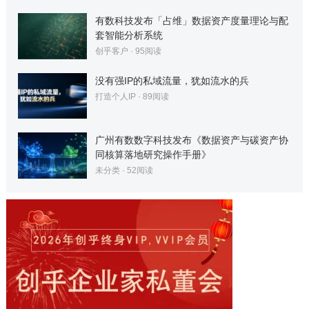
有数科技发布「占维」数据资产度量理论与配
套智能分析系统
创乎客户
·
95
阅读
没有强IP的私域流量，犹如流水的兵
打造个人IP
·
89
阅读
广州有数数字科技发布《数据资产与碳资产协
同核算落地研究操作手册》
未分类
·
52
阅读