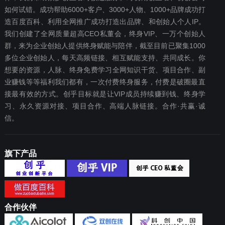
如何试错。成功帮助6000+客户、3000+人物、1000+品牌成功打
造百度百科、利用全网推广成功打造出品牌、和创始人个人IP。
我们创建了全网质量超高CEO私董会，终身VIP、一万个创始人
群，来为企业创始人提供终身赋能与陪伴，截至目前已聚集1000
多位企业创始人，每天高频链接、相互赋能支持、共同成长。你
想要‬的资源，人脉、终身免费学习全网知识干货、项目合作、副
业赚钱等等福利我们都‬有，一次付费终‬身服务，付费是破圈最‬直
接最有效‬的方式。创乎目标就是让VIP成员持续赚到钱、终身学
习、永久资源对接、项目合作、高端人脉链接。合作·共赢·诚
信。
旗下产品
合作伙伴