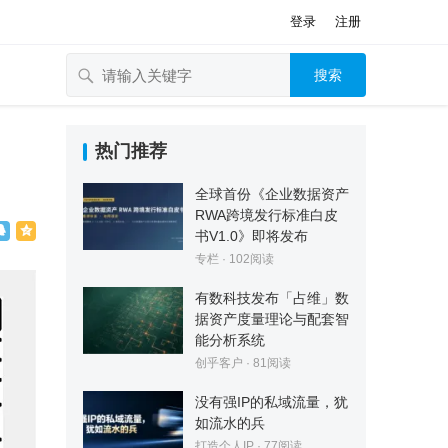
登录
注册
搜索
，
热门推荐
全球首份《企业数据资产
RWA跨境发行标准白皮
书V1.0》即将发布
专栏
·
102
阅读
有数科技发布「占维」数
据资产度量理论与配套智
能分析系统
创乎客户
·
81
阅读
没有强IP的私域流量，犹
如流水的兵
打造个人IP
·
77
阅读