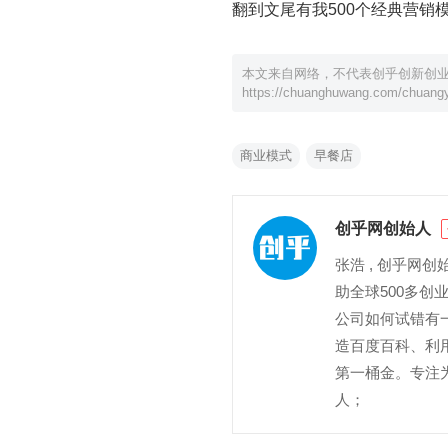
翻到文尾有我500个经典营销
本文来自网络，不代表创乎创新创
https://chuanghuwang.com/chuangy
商业模式
早餐店
创乎网创始人
张浩 , 创乎网
助全球500多
公司如何试错有一
造百度百科、利
第一桶金。专注为
人；