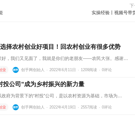
下
能
实操经验丨视频号带
选择农村创业好项目！回农村创业有很多优势
家好，我们又见面了，我就是你们的老朋友——农民大张。感谢…
创业
创乎网创始人
·
2022年6月11日
·
1209
阅读
·
0评论
村投公司”成为乡村振兴的新力量
以政府为背景下的“村投”公司，是以农村资源为基础，市场为…
创业
创乎网创始人
·
2022年4月19日
·
2557
阅读
·
0评论