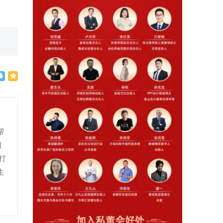
帮
创
打
生