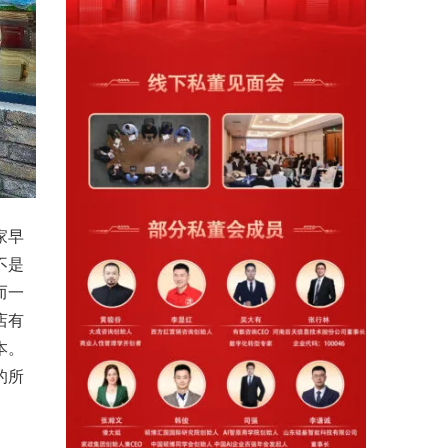
家早
不是
而一
店有
本。
的所