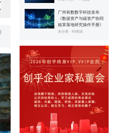
广州有数数字科技发布
《数据资产与碳资产协同
核算落地研究操作手册》
这
未分类
·
40
阅读