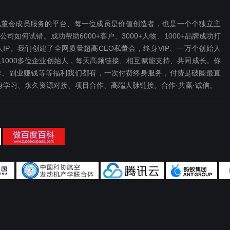
EO私董会成员服务的平台、每一位成员是价值创造者，也是一个个独立主
如何试错。成功帮助6000+客户、3000+人物、1000+品牌成功打
P。我们创建了全网质量超高CEO私董会，终身VIP、一万个创始人
1000多位企业创始人，每天高频链接、相互赋能支持、共同成长。你
、副业赚钱等等福利我们都‬有，一次付费终‬身服务，付费是破圈最‬直
终身学习、永久资源对接、项目合作、高端人脉链接。合作·共赢·诚信。