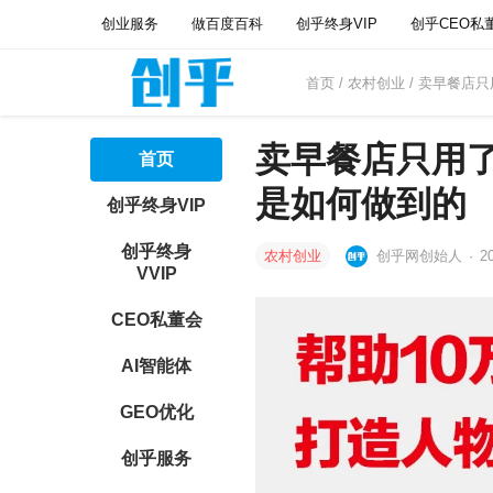
创业服务
做百度百科
创乎终身VIP
创乎CEO私
首页
/
农村创业
/ 卖早餐店
卖早餐店只用
首页
是如何做到的
创乎终身VIP
创乎终身
农村创业
创乎网创始人
·
2
VVIP
CEO私董会
AI智能体
GEO优化
创乎服务