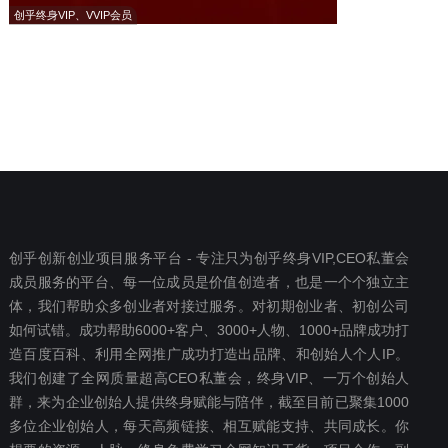
创乎终身VIP、VVIP会员
创乎创新创业项目服务平台 - 专注只为创乎终身VIP,CEO私董会
成员服务的平台、每一位成员是价值创造者，也是一个个独立主
体，我们帮助众多创业者对接过服务。对初期创业者、初创公司
如何试错。成功帮助6000+客户、3000+人物、1000+品牌成功打
造百度百科、利用全网推广成功打造出品牌、和创始人个人IP。
我们创建了全网质量超高CEO私董会，终身VIP、一万个创始人
群，来为企业创始人提供终身赋能与陪伴，截至目前已聚集1000
多位企业创始人，每天高频链接、相互赋能支持、共同成长。你