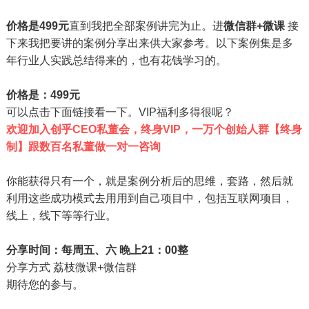
价格是499
元
直到我把全部案例讲完为止。进
微信群+微课
接
下来我把要讲的案例分享出来供大家参考。以下案例集是多
年行业人实践总结得来的，也有花钱学习的。
价格是：499元
可以点击下面链接看一下。VIP福利多得很呢？
欢迎加入创乎CEO私董会，终身VIP，一万个创始人群【终身
制】跟数百名私董做一对一咨询
你能获得只有一个，就是案例分析后的思维，套路，然后就
利用这些成功模式去用用到自己项目中，包括互联网项目，
线上，线下等等行业。
分享时间：每周五、六 晚上21：00整
分享方式 荔枝微课+微信群
期待您的参与。