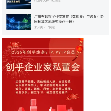
打造个人IP
·
91
阅读
广州有数数字科技发布《数据资产与碳资产协
同核算落地研究操作手册》
未分类
·
57
阅读