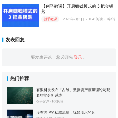
【创乎微课】开启赚钱模式的 3 把金钥
匙
创乎微课
2023年7月1日
·
1041
阅读
·
0评论
发表回复
要发表评论，您必须先
登录
。
热门推荐
有数科技发布「占维」数据资产度量理论与配
套智能分析系统
创乎客户
·
106
阅读
没有强IP的私域流量，犹如流水的兵