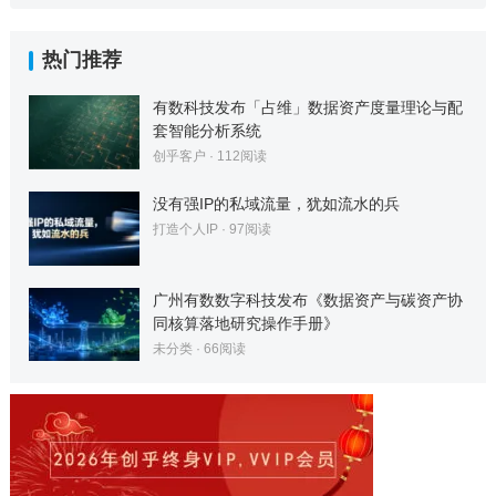
热门推荐
有数科技发布「占维」数据资产度量理论与配
套智能分析系统
创乎客户
·
112
阅读
没有强IP的私域流量，犹如流水的兵
打造个人IP
·
97
阅读
广州有数数字科技发布《数据资产与碳资产协
同核算落地研究操作手册》
未分类
·
66
阅读