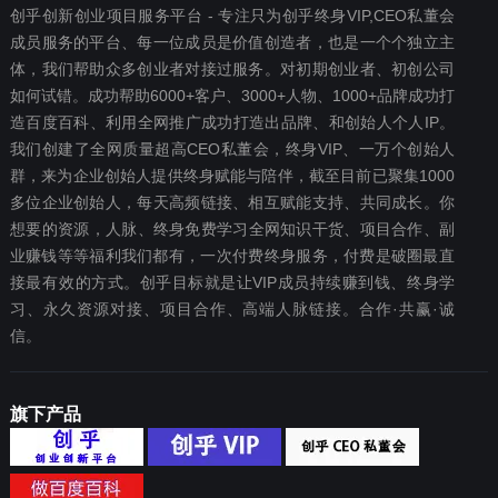
创乎创新创业项目服务平台 - 专注只为创乎终身VIP,CEO私董会
成员服务的平台、每一位成员是价值创造者，也是一个个独立主
体，我们帮助众多创业者对接过服务。对初期创业者、初创公司
如何试错。成功帮助6000+客户、3000+人物、1000+品牌成功打
造百度百科、利用全网推广成功打造出品牌、和创始人个人IP。
我们创建了全网质量超高CEO私董会，终身VIP、一万个创始人
群，来为企业创始人提供终身赋能与陪伴，截至目前已聚集1000
多位企业创始人，每天高频链接、相互赋能支持、共同成长。你
想要‬的资源，人脉、终身免费学习全网知识干货、项目合作、副
业赚钱等等福利我们都‬有，一次付费终‬身服务，付费是破圈最‬直
接最有效‬的方式。创乎目标就是让VIP成员持续赚到钱、终身学
习、永久资源对接、项目合作、高端人脉链接。合作·共赢·诚
信。
旗下产品