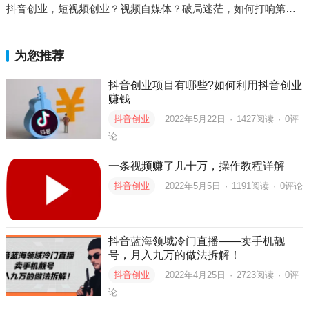
抖音创业，短视频创业？视频自媒体？破局迷茫，如何打响第一枪？
为您推荐
抖音创业项目有哪些?如何利用抖音创业
赚钱
抖音创业
2022年5月22日
·
1427
阅读
·
0评
论
一条视频赚了几十万，操作教程详解
抖音创业
2022年5月5日
·
1191
阅读
·
0评论
抖音蓝海领域冷门直播——卖手机靓
号，月入九万的做法拆解！
抖音创业
2022年4月25日
·
2723
阅读
·
0评
论