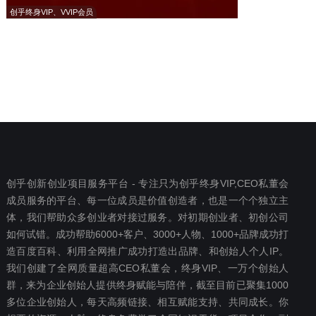
创乎终身VIP、VVIP会员
创乎创新创业项目服务平台 - 专注只为创乎终身VIP,CEO私董会
成员服务的平台、每一位成员是价值创造者，也是一个个独立主
体，我们帮助众多创业者对接过服务。对初期创业者、初创公司
如何试错。成功帮助6000+客户、3000+人物、1000+品牌成功打
造百度百科、利用全网推广成功打造出品牌、和创始人个人IP。
我们创建了全网质量超高CEO私董会，终身VIP、一万个创始人
群，来为企业创始人提供终身赋能与陪伴，截至目前已聚集1000
多位企业创始人，每天高频链接、相互赋能支持、共同成长。你