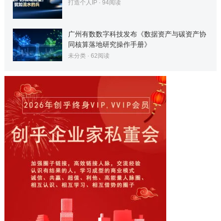
打造个人IP
·
94
阅读
广州有数数字科技发布《数据资产与碳资产协
同核算落地研究操作手册》
未分类
·
62
阅读