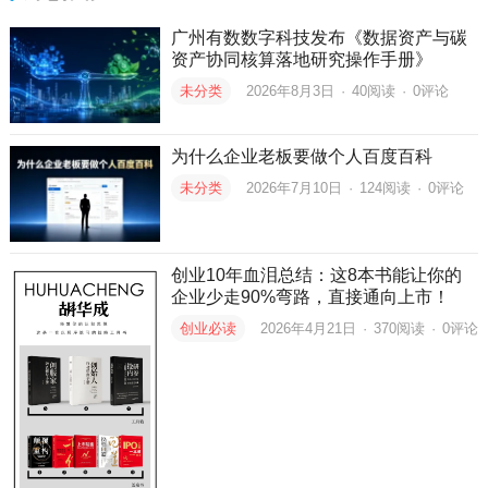
广州有数数字科技发布《数据资产与碳
资产协同核算落地研究操作手册》
未分类
2026年8月3日
·
40
阅读
·
0评论
为什么企业老板要做个人百度百科
未分类
2026年7月10日
·
124
阅读
·
0评论
创业10年血泪总结：这8本书能让你的
企业少走90%弯路，直接通向上市！
创业必读
2026年4月21日
·
370
阅读
·
0评论