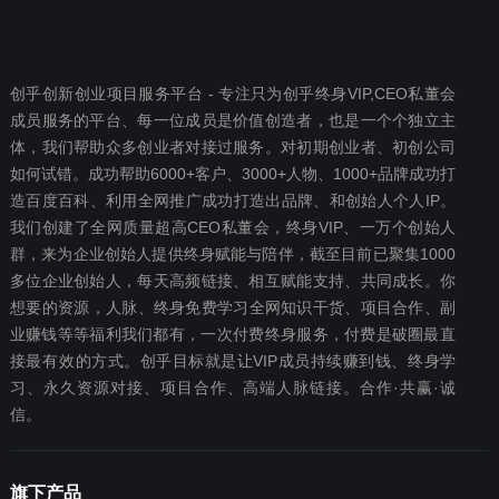
创乎创新创业项目服务平台 - 专注只为创乎终身VIP,CEO私董会
成员服务的平台、每一位成员是价值创造者，也是一个个独立主
体，我们帮助众多创业者对接过服务。对初期创业者、初创公司
如何试错。成功帮助6000+客户、3000+人物、1000+品牌成功打
造百度百科、利用全网推广成功打造出品牌、和创始人个人IP。
我们创建了全网质量超高CEO私董会，终身VIP、一万个创始人
群，来为企业创始人提供终身赋能与陪伴，截至目前已聚集1000
多位企业创始人，每天高频链接、相互赋能支持、共同成长。你
想要‬的资源，人脉、终身免费学习全网知识干货、项目合作、副
业赚钱等等福利我们都‬有，一次付费终‬身服务，付费是破圈最‬直
接最有效‬的方式。创乎目标就是让VIP成员持续赚到钱、终身学
习、永久资源对接、项目合作、高端人脉链接。合作·共赢·诚
信。
旗下产品