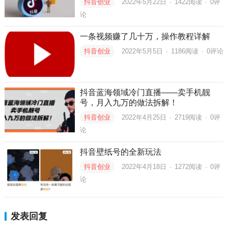
抖音创业
2022年5月22日
·
1422
阅读
·
0评
论
一条视频赚了几十万，操作教程详解
抖音创业
2022年5月5日
·
1186
阅读
·
0评论
抖音蓝海领域冷门直播——卖手机靓
号，月入九万的做法拆解！
抖音创业
2022年4月25日
·
2719
阅读
·
0评
论
抖音壁纸号的全新玩法
抖音创业
2022年4月18日
·
1272
阅读
·
0评
论
发表回复