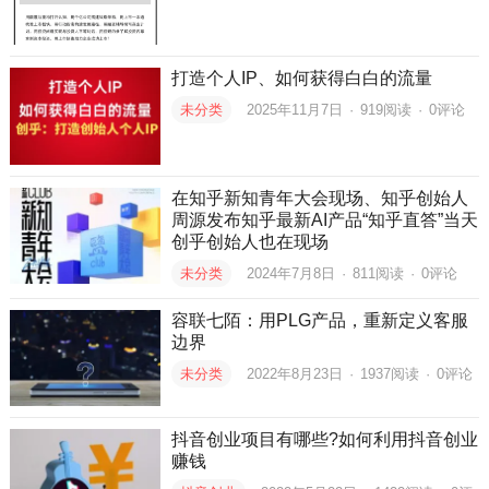
打造个人IP、如何获得白白的流量
未分类
2025年11月7日
·
919
阅读
·
0评论
在知乎新知青年大会现场、知乎创始人
周源发布知乎最新AI产品“知乎直答”当天
创乎创始人也在现场
未分类
2024年7月8日
·
811
阅读
·
0评论
容联七陌：用PLG产品，重新定义客服
边界
未分类
2022年8月23日
·
1937
阅读
·
0评论
抖音创业项目有哪些?如何利用抖音创业
赚钱