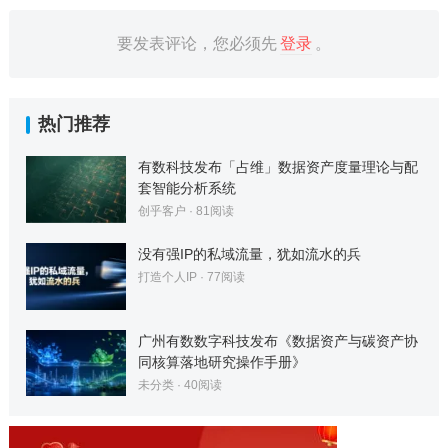
要发表评论，您必须先
登录
。
热门推荐
有数科技发布「占维」数据资产度量理论与配
套智能分析系统
创乎客户
·
81
阅读
没有强IP的私域流量，犹如流水的兵
打造个人IP
·
77
阅读
广州有数数字科技发布《数据资产与碳资产协
同核算落地研究操作手册》
未分类
·
40
阅读