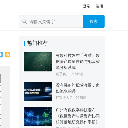
登录
注册
搜索
热门推荐
有数科技发布「占维」数
据资产度量理论与配套智
能分析系统
创乎客户
·
97
阅读
没有强IP的私域流量，犹
如流水的兵
打造个人IP
·
90
阅读
广州有数数字科技发布
《数据资产与碳资产协同
核算落地研究操作手册》