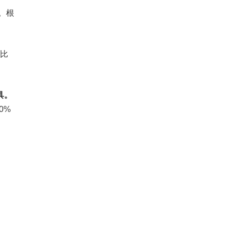
。根
的比
具。
0%