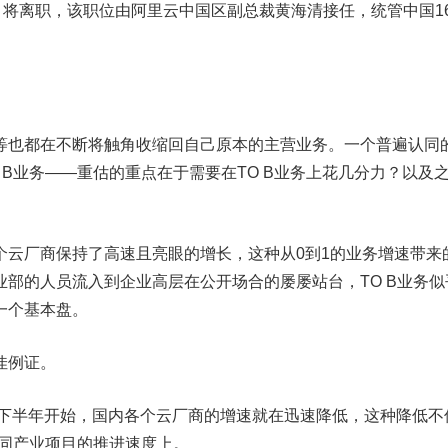
）将离职，该职位由阿里云中国区副总裁黄海清接任，统管中国1
等也都在不断将触角收缩回自己原本的主营业务。一个普遍认同
 B业务——重估的重点在于需要在TO B业务上花几分力？以及
个云厂商保持了高速且亮眼的增长，这种从0到1的业务增速带来
部的人员流入到企业高层在公开场合的屡屡站台，TO B业务似
一个基本盘。
佳例证。
年下半年开始，国内各个云厂商的增速就在迅速降低，这种降低不
不同产业项目的推进速度上。