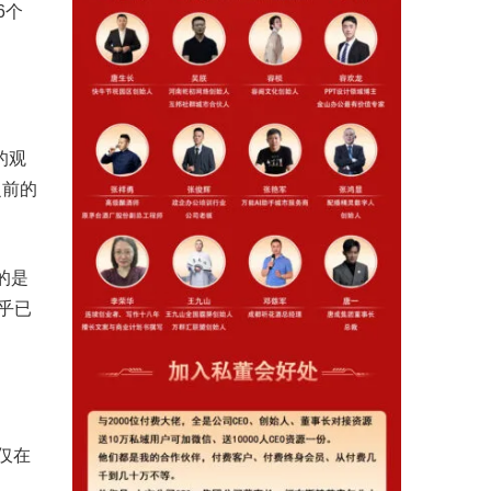
6个
的观
之前的
的是
乎已
仅在