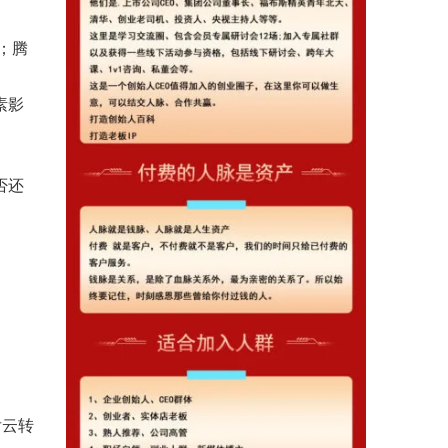
；腾
素影
。
否还
后云转