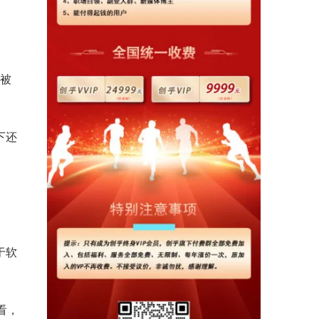
便被
下还
于软
来看，