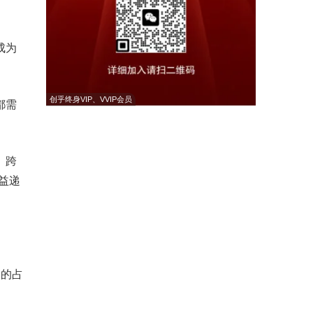
成为
创乎终身VIP、VVIP会员
都需
、跨
益递
中的占