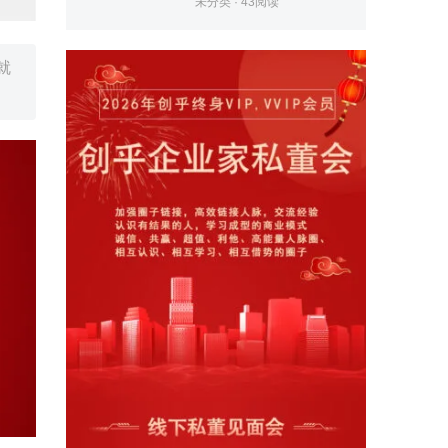
未分类
·
43
阅读
就