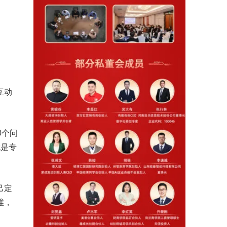
互动
0个问
就是专
己定
维，