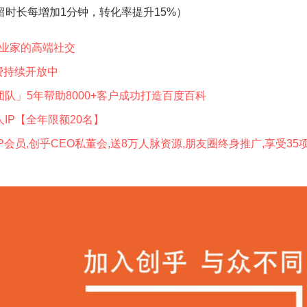
时长每增加1分钟，转化率提升15%）
企业家的高端社交
费‎持续开放中
队」5年帮助8000+客户成功打造百度百科
IP【全年限额20名】
董会,送8万人‮脉‬资源,朋友圈终身推广,享受35项终身