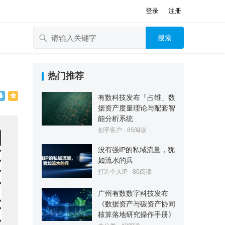
登录
注册
搜索
热门推荐
有数科技发布「占维」数
据资产度量理论与配套智
能分析系统
创乎客户
·
85
阅读
没有强IP的私域流量，犹
如流水的兵
打造个人IP
·
80
阅读
广州有数数字科技发布
《数据资产与碳资产协同
核算落地研究操作手册》