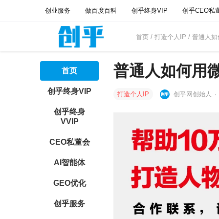
创业服务
做百度百科
创乎终身VIP
创乎CEO私
首页
/
打造个人IP
/ 普通人
普通人如何用
首页
创乎终身VIP
打造个人IP
创乎网创始人
·
创乎终身
VVIP
CEO私董会
AI智能体
GEO优化
创乎服务