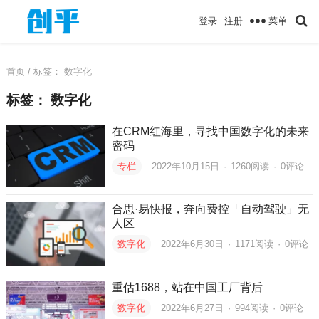
菜单
登录
注册
首页
/ 标签：
数字化
标签：
数字化
在CRM红海里，寻找中国数字化的未来
密码
专栏
2022年10月15日
·
1260
阅读
·
0评论
合思·易快报，奔向费控「自动驾驶」无
人区
数字化
2022年6月30日
·
1171
阅读
·
0评论
重估1688，站在中国工厂背后
数字化
2022年6月27日
·
994
阅读
·
0评论