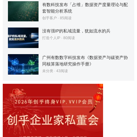
有数科技发布「占维」数据资产度量理论与配
套智能分析系统
创乎客户
·
85
阅读
没有强IP的私域流量，犹如流水的兵
打造个人IP
·
80
阅读
广州有数数字科技发布《数据资产与碳资产协
同核算落地研究操作手册》
未分类
·
43
阅读