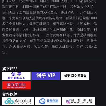
如何试错。成功帮助6000+客户、3000+人物、1000+品牌成功打
造百度百科、利用全网推广成功打造出品牌、和创始人个人IP。
我们创建了全网质量超高CEO私董会，终身VIP、一万个创始人
群，来为企业创始人提供终身赋能与陪伴，截至目前已聚集1000
多位企业创始人，每天高频链接、相互赋能支持、共同成长。你
想要‬的资源，人脉、终身免费学习全网知识干货、项目合作、副
业赚钱等等福利我们都‬有，一次付费终‬身服务，付费是破圈最‬直
接最有效‬的方式。创乎目标就是让VIP成员持续赚到钱、终身学
习、永久资源对接、项目合作、高端人脉链接。合作·共赢·诚
信。
旗下产品
合作伙伴