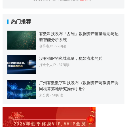
热门推荐
有数科技发布「占维」数据资产度量理论与配
套智能分析系统
创乎客户
·
92
阅读
没有强IP的私域流量，犹如流水的兵
打造个人IP
·
87
阅读
广州有数数字科技发布《数据资产与碳资产协
同核算落地研究操作手册》
未分类
·
50
阅读