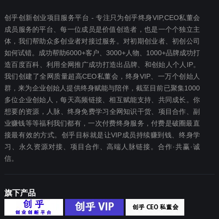
创乎创新创业项目服务平台 - 专注只为创乎终身VIP,CEO私董会
成员服务的平台、每一位成员是价值创造者，也是一个个独立主
体，我们帮助众多创业者对接过服务。对初期创业者、初创公司
如何试错。成功帮助6000+客户、3000+人物、1000+品牌成功打
造百度百科、利用全网推广成功打造出品牌、和创始人个人IP。
我们创建了全网质量超高CEO私董会，终身VIP、一万个创始人
群，来为企业创始人提供终身赋能与陪伴，截至目前已聚集1000
多位企业创始人，每天高频链接、相互赋能支持、共同成长。你
想要‬的资源，人脉、终身免费学习全网知识干货、项目合作、副
业赚钱等等福利我们都‬有，一次付费终‬身服务，付费是破圈最‬直
接最有效‬的方式。创乎目标就是让VIP成员持续赚到钱、终身学
习、永久资源对接、项目合作、高端人脉链接。合作·共赢·诚
信。
旗下产品