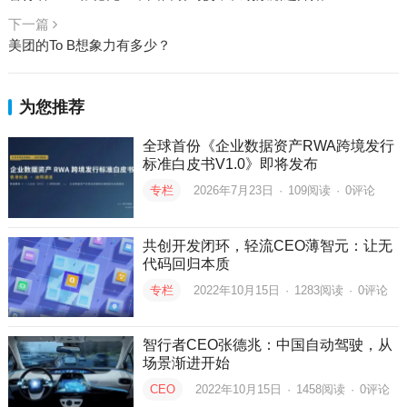
下一篇
美团的To B想象力有多少？
为您推荐
全球首份《企业数据资产RWA跨境发行
标准白皮书V1.0》即将发布
专栏
2026年7月23日
·
109
阅读
·
0评论
共创开发闭环，轻流CEO薄智元：让无
代码回归本质
专栏
2022年10月15日
·
1283
阅读
·
0评论
智行者CEO张德兆：中国自动驾驶，从
场景渐进开始
CEO
2022年10月15日
·
1458
阅读
·
0评论