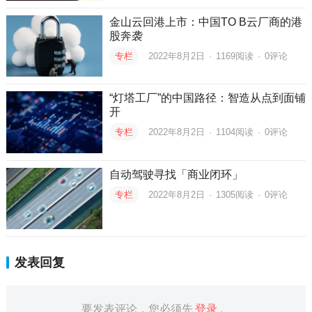
金山云回港上市：中国TO B云厂商的港
股奔袭
专栏
2022年8月2日
·
1169
阅读
·
0评论
“灯塔工厂”的中国路径：智造从点到面铺
开
专栏
2022年8月2日
·
1104
阅读
·
0评论
自动驾驶寻找「商业闭环」
专栏
2022年8月2日
·
1305
阅读
·
0评论
发表回复
要发表评论，您必须先
登录
。