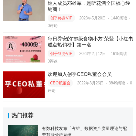
始人成员邓雄军，是听花酒全国核心经
销商！
创乎终身VIP
2023年5月20日
·
1440
阅读
·
0评论
每日乔安的“超级食物小方”荣登【小红书
糕点热销榜】第一名
创乎终身VIP
2023年2月12日
·
1615
阅读
·
0评论
欢迎加入创乎CEO私董会会员
CEO私董会
2022年3月26日
·
3849
阅读
·
0
评论
热门推荐
有数科技发布「占维」数据资产度量理论与配
套智能分析系统