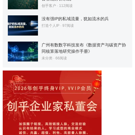
创乎客户
·
112
阅读
没有强IP的私域流量，犹如流水的兵
打造个人IP
·
97
阅读
广州有数数字科技发布《数据资产与碳资产协
同核算落地研究操作手册》
未分类
·
66
阅读