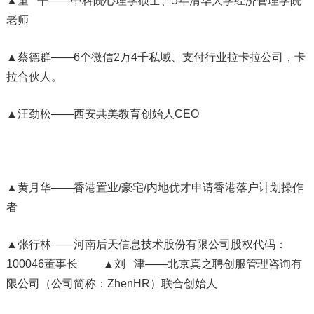
▲董 平——中科院心理学硕士、5年清华大学经济管理学院
老师
▲蔡德群——6个微信2万4千私域、支付行业拉卡拉公司，卡
拉合伙人。
▲汪劲松——西安共美教育创始人CEO
▲黄月华——香港置业/豪宅/内地优才申请香港落户计划操作
者
▲张行林——河南后天信息技术股份有限公司股权代码：
100046董事长 ▲刘 津——北京真之聘创服管理咨询有
限公司（公司简称：ZhenHR）联合创始人