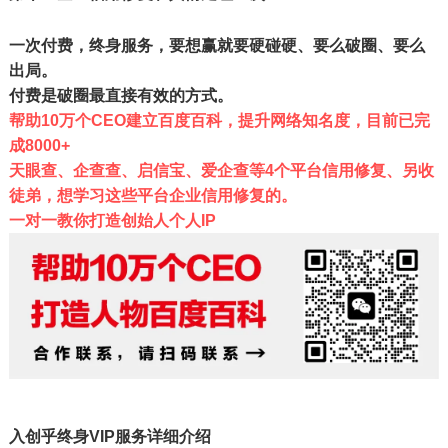
一次‮费付‬，终身‮务服‬，要想赢就要硬碰硬、要‮破么‬圈、要么‮
局出‬。
付费是破‮直最圈‬接有效‮方的‬式。
帮助10万个CEO建立百度百科，提升网络知名度，目前已完
成8000+
天眼查、企查查、启信宝、爱企查等4个平台信用修复、另收
徒弟，想学习这些平台企业信用修复的。
一对一教你打造创始人个人IP
入创‮终乎‬身VIP
服务详细介绍