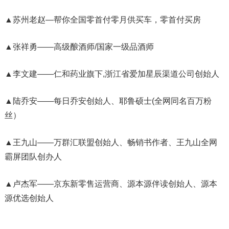
▲苏州老赵—帮你全国零首付零月供买车，零首付买房
▲张祥勇——高级酿酒师/国家一级品酒师
▲李文建——仁和药业旗下,浙江省爱加星辰渠道公司创始人
▲陆乔安——每日乔安创始人、耶鲁硕士(全网同名百万粉
丝）
▲王九山——万群汇联盟创始人、畅销书作者、王九山全网
霸屏团队创办人
▲卢杰军——京东新零售运营商、源本源伴读创始人、源本
源优选创始人