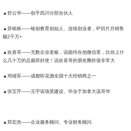
▲舒云华——创乎四川分部合伙人
▲苏铭栋——铭创教育创始人、连续创业者，IP切片月销售
额2千万+
▲欢喜哥——无数企业老板，说能待在他微信里，比你上什
么几十万的总裁班好使！说欢喜哥的朋友圈价值非常大
▲邓雄军——成都听花酒全国十大经销商之一
▲张宝芹——元宇宙场景建设、毕业于加拿大温哥华
▲郑宏杰——企业服务顾问、专业财务顾问