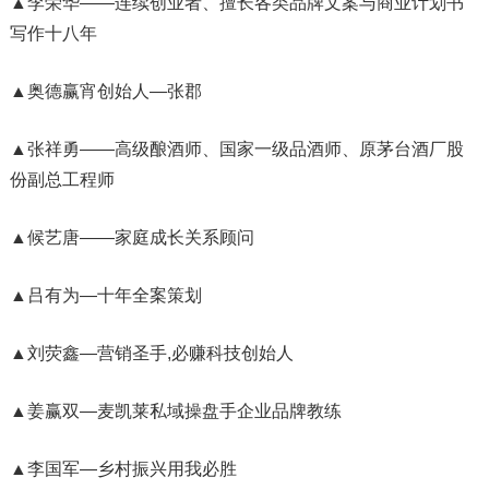
▲李荣华——连续创业者、擅长各类品牌文案与商业计划书
写作十八年
▲奥德赢宵创始人—张郡
▲张祥勇——高级酿酒师、国家一级品酒师、原茅台酒厂股
份副总工程师
▲候艺唐——家庭成长关系顾问
▲吕有为—十年全案策划
▲刘荧鑫—营销圣手,必赚科技创始人
▲姜赢双—麦凯莱私域操盘手企业品牌教练
▲李国军—乡村振兴用我必胜