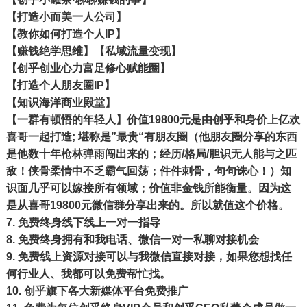
【打造小而美一人公司】
【教你如何打造个人IP】
【赚钱绝学思维】【私域流量变现】
【创乎创业心力富足修心赋能圈】
【打造个人朋友圈IP】
【知识海洋商业殿堂】
【一群有顿悟的年轻人】价值19800元
是由创乎和身价上亿欢
喜哥一起打造; 堪称是”最贵“有朋友圈（他朋友圈分享的东西
是他数十年枪林弹雨闯出来的；经历/格局/胆识无人能与之匹
敌！侠骨柔情中不乏霸气回荡；件件刺骨，句句诛心！）知
识面几乎可以嫁接所有领域；价值非金钱所能衡量。因为这
是从喜哥19800元微信群分享出来的。所以就值这个价格。
7.
免费终身线下线上一对一指导
8.
免费终身拥有和我电话、微信一对一私聊对接机会
9.
免费线上资源对接可以与我微信直接对接，如果您想找任
何行业人、我都可以免费帮忙找。
10.
创乎旗下各大新媒体平台
免费
推广