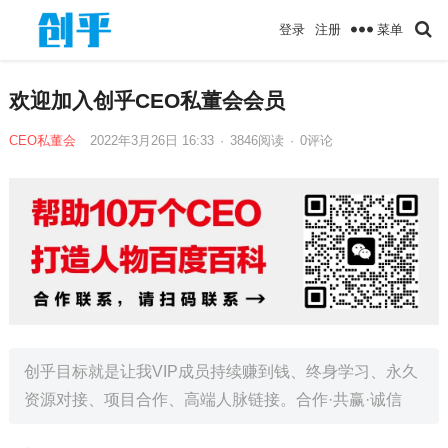
菜单
登录
注册
欢迎加入创乎CEO私董会会员
CEO私董会
2022年3月26日 16:33
·
3846
阅读
·
0评论
创乎目标就是让我VIP成员持续赚到钱、终身学习、永久
资源对接、项目合作、高端人脉链接。合作·共赢·诚信