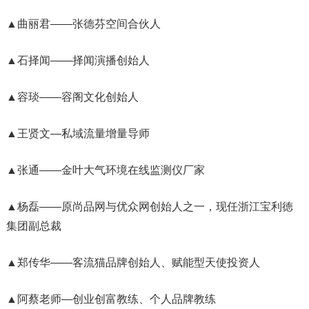
▲曲丽君——张德芬空间合伙人
▲石择闻——择闻演播创始人
▲容琰——容阁文化创始人
▲王贤文—私域流量增量导师
▲张通——金叶大气环境在线监测仪厂家
▲杨磊——原尚品网与优众网创始人之一，现任浙江宝利徳
集团副总裁
▲郑传华——客流猫品牌创始人、赋能型天使投资人
▲阿蔡老师—创业创富教练、个人品牌教练