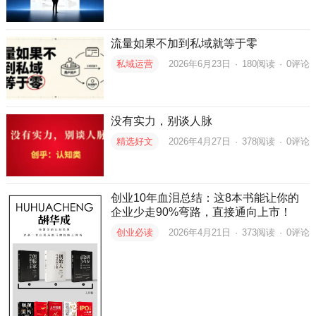
流量如果不加到私域就等于零
私域运营
2026年6月23日
·
180
阅读
·
0评论
没有实力，别谈人脉
精选好文
2026年4月27日
·
378
阅读
·
0评论
创业10年血泪总结：这8本书能让你的
企业少走90%弯路，直接通向上市！
创业必读
2026年4月21日
·
373
阅读
·
0评论