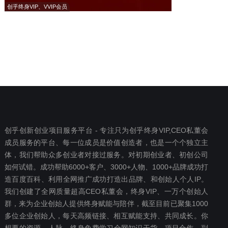
创乎终身VIP、VVIP会员
创乎创新创业项目服务平台 - 专注只为创乎终身VIP,CEO私董会
成员服务的平台、每一位成员是价值创造者，也是一个个独立主
体，我们帮助众多创业者对接过服务。对初期创业者、初创公司
如何试错。成功帮助6000+客户、3000+人物、1000+品牌成功打
造百度百科、利用全网推广成功打造出品牌、和创始人个人IP。
我们创建了全网质量超高CEO私董会，终身VIP、一万个创始人
群，来为企业创始人提供终身赋能与陪伴，截至目前已聚集1000
多位企业创始人，每天高频链接、相互赋能支持、共同成长。你