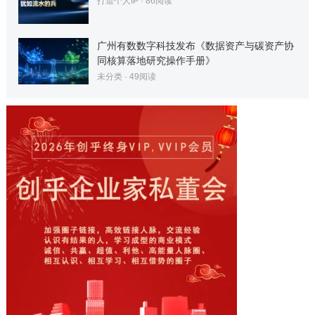
打造个人IP
·
86
阅读
广州有数数字科技发布《数据资产与碳资产协
同核算落地研究操作手册》
未分类
·
49
阅读