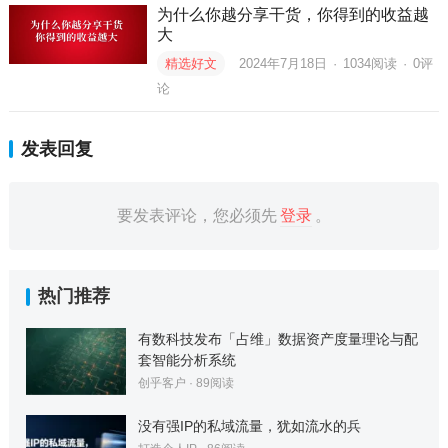
为什么你越分享干货，你得到的收益越
大
精选好文
2024年7月18日
·
1034
阅读
·
0评
论
发表回复
要发表评论，您必须先
登录
。
热门推荐
有数科技发布「占维」数据资产度量理论与配
套智能分析系统
创乎客户
·
89
阅读
没有强IP的私域流量，犹如流水的兵