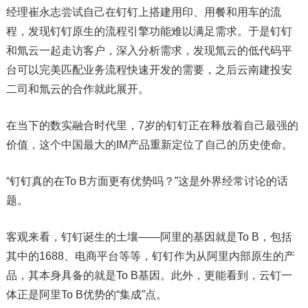
经理崔永志尝试自己在钉钉上搭建用印、用餐和用车的流
程，发现钉钉原生的流程引擎功能难以满足需求。于是钉钉
和氚云一起走访客户，深入分析需求，发现氚云的低代码平
台可以完美匹配业务流程快速开发的需要，之后云南建投安
二司和氚云的合作就此展开。
在当下的数实融合时代里，7岁的钉钉正在释放着自己最强的
价值，这个中国最大的IM产品重新定位了自己的历史使命。
“钉钉真的在To B方面更有优势吗？”这是外界经常讨论的话
题。
客观来看，钉钉诞生的土壤——阿里的基因就是To B，包括
其中的1688、电商平台等等，钉钉作为从阿里内部原生的产
品，其本身具备的就是To B基因。此外，更能看到，云钉一
体正是阿里To B优势的“集成”点。