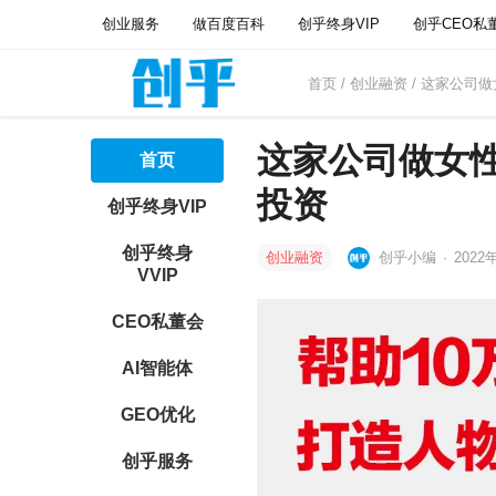
创业服务
做百度百科
创乎终身VIP
创乎CEO私
首页
/
创业融资
/ 这家公司
这家公司做女性
首页
投资
创乎终身VIP
创乎终身
创业融资
创乎小编
·
2022
VVIP
CEO私董会
AI智能体
GEO优化
创乎服务