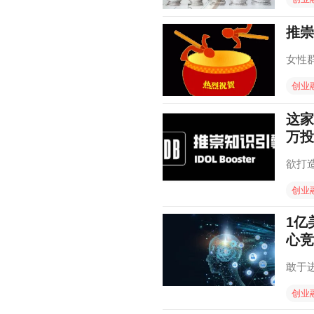
推崇
女性
创业
这家
万投
欲打造
创业
1亿
心竞
敢于
创业