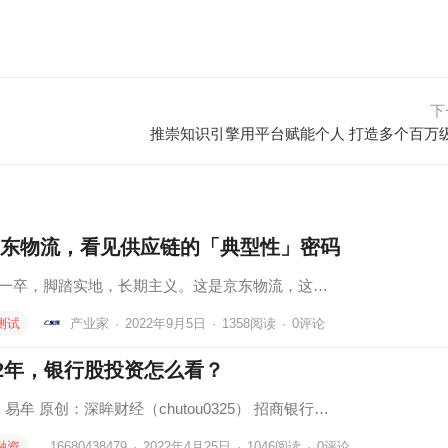
下
推崇知识引擎用平台赋能个人 打造多个百万
东物流，看见供应链的「典型性」密码
一卒，脚踏实地，长期主义。这是京东物流，这…
测试
产业家
·
2022年9月5日
·
1358
阅读
·
0评论
22年，银行股投资怎么看？
易牟 原创：深眸财经（chutou0325） 招商银行…
融资
16680438479
·
2022年4月25日
·
1046
阅读
·
0评论