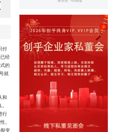
未分类
·
45
阅读
识付
育已经
模式的
号就
队和
L。
进行
女性。
的裂变