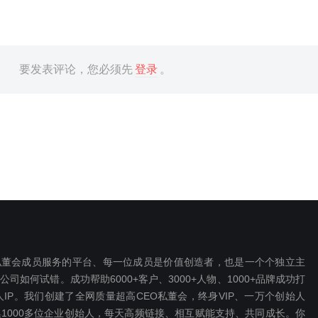
要发表评论，您必须先
登录
。
EO私董会成员服务的平台、每一位成员是价值创造者，也是一个个独立主
如何试错。成功帮助6000+客户、3000+人物、1000+品牌成功打
P。我们创建了全网质量超高CEO私董会，终身VIP、一万个创始人
1000多位企业创始人，每天高频链接、相互赋能支持、共同成长。你