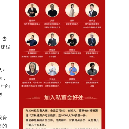
。去
，课程
人杜
台，
当年的
融
投资
育的