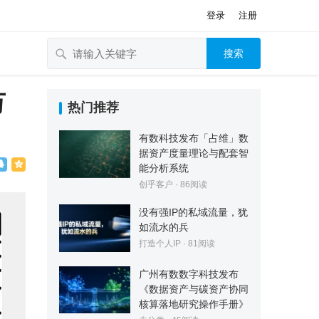
登录
注册
搜索
万
热门推荐
有数科技发布「占维」数
据资产度量理论与配套智
能分析系统
创乎客户
·
86
阅读
没有强IP的私域流量，犹
如流水的兵
打造个人IP
·
81
阅读
广州有数数字科技发布
《数据资产与碳资产协同
核算落地研究操作手册》