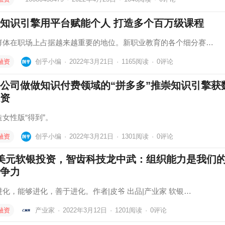
知识引擎用平台赋能个人 打造多个百万级课程
群体在职场上占据越来越重要的地位。新职业教育的各个细分赛…
融资
创乎小编
·
2022年3月21日
·
1165
阅读
·
0评论
公司做做知识付费领域的“拼多多”推崇知识引擎获
资
女性版“得到”。
融资
创乎小编
·
2022年3月21日
·
1301
阅读
·
0评论
美元软银投资，智齿科技龙中武：组织能力是我们
争力
进化，能够进化，善于进化。作者|皮爷 出品|产业家 软银…
融资
产业家
·
2022年3月12日
·
1201
阅读
·
0评论