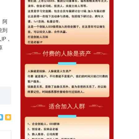
、阿
吃到
IP，
原