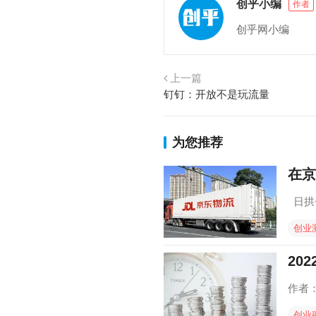
创乎小编
作者
创乎网小编
上一篇
钉钉：开放不是玩流量
为您推荐
在京
日拱
创业
20
作者：
创业