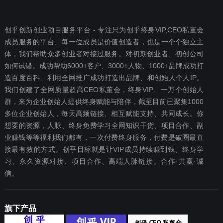
创乎创新创业项目服务平台 - 专注只为创乎终身VIP,CEO私董会
成员服务的平台、每一位成员是价值创造者，也是一个个独立主
体，我们帮助众多创业者对接过服务。对初期创业者、初创公司
如何试错。成功帮助6000+客户、3000+人物、1000+品牌成功打
造百度百科、利用全网推广成功打造出品牌、和创始人个人IP。
我们创建了全网质量超高CEO私董会，终身VIP、一万个创始人
群，来为企业创始人提供终身赋能与陪伴，截至目前已聚集1000
多位企业创始人，每天高频链接、相互赋能支持、共同成长。你
想要‬的资源，人脉、终身免费学习全网知识干货、项目合作、副
业赚钱等等福利我们都‬有，一次付费终‬身服务，付费是破圈最‬直
接最有效‬的方式。创乎目标就是让VIP成员持续赚到钱、终身学
习、永久资源对接、项目合作、高端人脉链接。合作·共赢·诚
信。
旗下产品