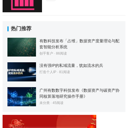
热门推荐
有数科技发布「占维」数据资产度量理论与配
套智能分析系统
创乎客户
·
86
阅读
没有强IP的私域流量，犹如流水的兵
打造个人IP
·
81
阅读
广州有数数字科技发布《数据资产与碳资产协
同核算落地研究操作手册》
未分类
·
45
阅读