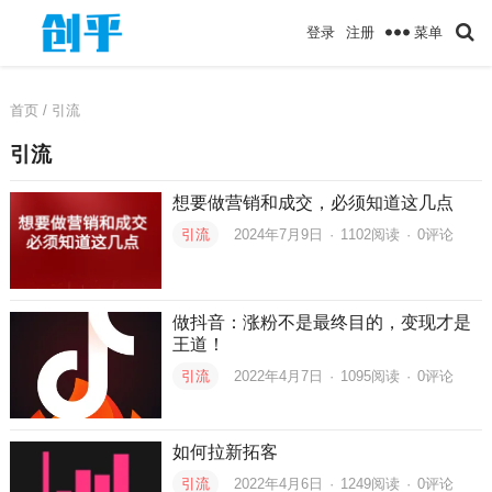
菜单
登录
注册
首页
/ 引流
引流
想要做营销和成交，必须知道这几点
引流
2024年7月9日
·
1102
阅读
·
0评论
做抖音：涨粉不是最终目的，变现才是
王道！
引流
2022年4月7日
·
1095
阅读
·
0评论
如何拉新拓客
引流
2022年4月6日
·
1249
阅读
·
0评论