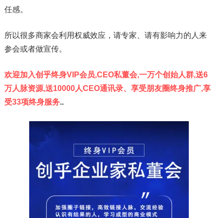
任感。
所以很多商家会利用权威效应，请专家、请有影响力的人来
参会或者做宣传。
欢迎加入创乎终身VIP会员,CEO私董会,一万个创始人群,送6
万人‮脉‬资源,送10000人CEO通讯录、享受
朋友圈终身推广
,享
受33项终身服务‎
..