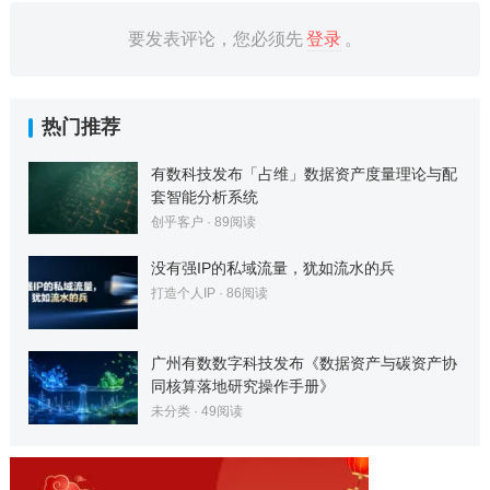
要发表评论，您必须先
登录
。
热门推荐
有数科技发布「占维」数据资产度量理论与配
套智能分析系统
创乎客户
·
89
阅读
没有强IP的私域流量，犹如流水的兵
打造个人IP
·
86
阅读
广州有数数字科技发布《数据资产与碳资产协
同核算落地研究操作手册》
未分类
·
49
阅读