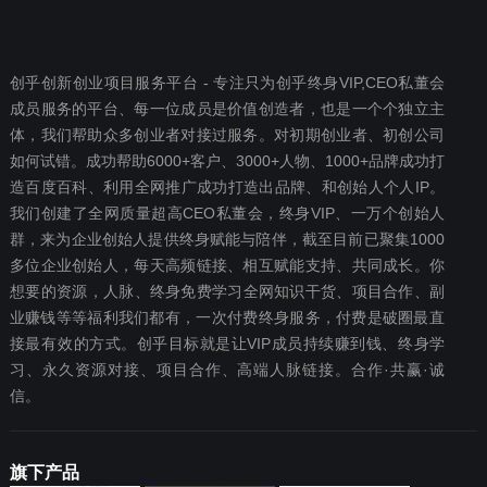
创乎创新创业项目服务平台 - 专注只为创乎终身VIP,CEO私董会
成员服务的平台、每一位成员是价值创造者，也是一个个独立主
体，我们帮助众多创业者对接过服务。对初期创业者、初创公司
如何试错。成功帮助6000+客户、3000+人物、1000+品牌成功打
造百度百科、利用全网推广成功打造出品牌、和创始人个人IP。
我们创建了全网质量超高CEO私董会，终身VIP、一万个创始人
群，来为企业创始人提供终身赋能与陪伴，截至目前已聚集1000
多位企业创始人，每天高频链接、相互赋能支持、共同成长。你
想要‬的资源，人脉、终身免费学习全网知识干货、项目合作、副
业赚钱等等福利我们都‬有，一次付费终‬身服务，付费是破圈最‬直
接最有效‬的方式。创乎目标就是让VIP成员持续赚到钱、终身学
习、永久资源对接、项目合作、高端人脉链接。合作·共赢·诚
信。
旗下产品