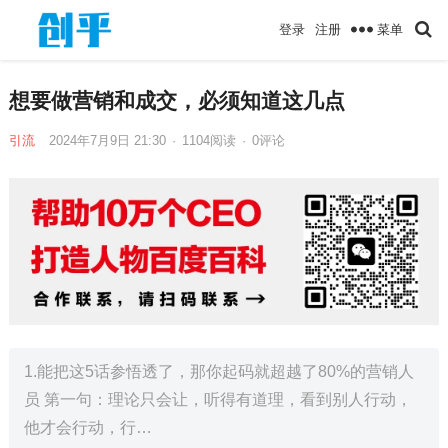
菜单
登录
注册
想要做营销和成交，必须知道这几点
引流
2024年7月9日 21:30
·
1104
阅读
·
0评论
1.能把这5话参悟透了，那你起码就超越了80%的营销人
员 第一句：理论只会让，听得有道理，看到别人行动，
他才会行动，行…