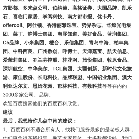
方影都、多来点公司、伯纳赫、高格证券、大国品牌、凯乐
石、喜临门家居、掌阅科技、南方都市报、优卡丹、
offercoll、阿仕顿、香港丽雅珠宝、势界杂志、华燎光电集
团、菜丁、静博士集团、海豚知道、美好食品、蓝润集团、
C5品牌、小米集团、檀台、乐信集团、青岛中海、柏丰集
团、中科西良、广州数创、呼博士、天津嘉宝、航天信息、
爱茉莉集团、罗兰芬控股、桂花网、旅悦集团、牧原食品、
深圳航空、中华美尔、TCL集团、大疆创新、新时代文化旅
游、康佳股份、长电科技、品牌联盟、中国铝业集团、澳大
利亚达尔文、恩姆花园、郁林科技、有数科技
等等在内的
3000多家公司、品牌。
欢迎百度搜索他们的百度百科欣赏。
建议
最后，我想给你几点中肯的建议：
1、百度百科不适合所有人，找我们服务最多的是老板人群，
他们更舍得花钱投资。像艺术家群体，大多数都没钱，我们