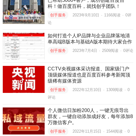
已帮助5000+客户，成功创建百度百
科！做百度百科，就找创乎团队！
创乎服务
2023年9月10日
·
1166
阅读
·
0评
论
如何打造个人IP品牌与企业品牌落地清
单高端B版本与基础A版本期待大家合作
创乎服务
2023年7月4日
·
2509
阅读
·
0评论
CCTV央视媒体采访报道、国家级门户
顶级媒体报道也是百度百科参考新闻顶
级稀有媒体资源
创乎服务
2022年12月10日
·
1309
阅读
·
0
评论
个人微信日加粉200人，一键无痕导出
群友，一键自动添加成好友，每年添加8
万微信客户。
创乎服务
2022年11月15日
·
1544
阅读
·
0