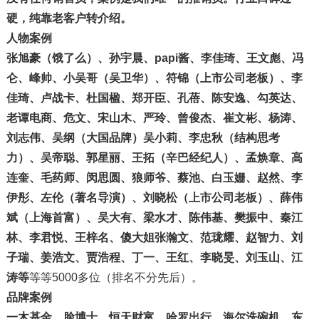
硬，纯靠老客户转介绍。
人物案例
张旭豪（饿了么）、孙宇晨、papi酱、李佳琦、王文彪、冯
仑、峰帅、小吴哥（吴卫华）、符锦（上市公司老板）、李
佳琦、卢战卡、杜国楹、郑开臣、孔蓓、陈安逸、勾英达、
老谭电商、危文、宋山木、严玲、曾俊杰、崔文彬、杨涛、
刘志伟、吴纲（大国品牌）吴小莉、李忠秋（结构思考
力）、吴帝聪、郭星丽、王拓（辛巴经纪人）、孟焕章、
高
连奎、
毛药师、闵思圆、狼师爷、蔡池、白玉姗、赵然、李
伊彤、左伦（著名导演）、刘晓松（上市公司老板）、薛伟
斌（上海首富）、吴大有、梁水才、陈伟基、樊振中、秦江
林、李君悦、王梓名、傻大姐张瀚文、范珑耀、赵智力、刘
子瑞、姜浩文、贾浩程、丁一、王红、李晓旻、刘玉山、江
涛等
等等5000多位（排名不分先后）。
品牌案例
一木基金、脸博士、恒天财富、哈罗出行、海尔洗碗机、东