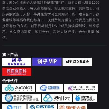
群，来为企业创始人提供终身赋能与陪伴，截至目前已聚集1000
多位企业创始人，每天高频链接、相互赋能支持、共同成长。你
想要‬的资源，人脉、终身免费学习全网知识干货、项目合作、副
业赚钱等等福利我们都‬有，一次付费终‬身服务，付费是破圈最‬直
接最有效‬的方式。创乎目标就是让VIP成员持续赚到钱、终身学
习、永久资源对接、项目合作、高端人脉链接。合作·共赢·诚
信。
旗下产品
合作伙伴