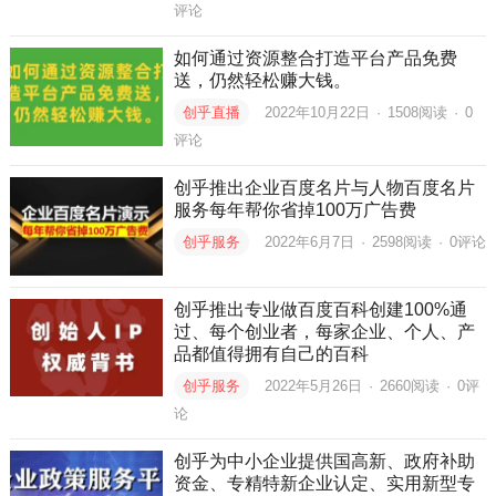
评论
如何通过资源整合打造平台产品免费
送，仍然轻松赚大钱。
创乎直播
2022年10月22日
·
1508
阅读
·
0
评论
创乎推出企业百度名片与人物百度名片
服务每年帮你省掉100万广告费
创乎服务
2022年6月7日
·
2598
阅读
·
0评论
创乎推出专业做百度百科创建100%通
过、每个创业者，每家企业、个人、产
品都值得拥有自己的百科
创乎服务
2022年5月26日
·
2660
阅读
·
0评
论
创乎为中小企业提供国高新、政府补助
资金、专精特新企业认定、实用新型专