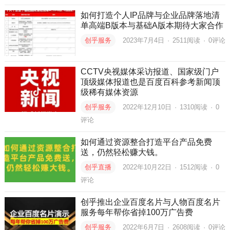
如何打造个人IP品牌与企业品牌落地清
单高端B版本与基础A版本期待大家合作
创乎服务
2023年7月4日
·
2511
阅读
·
0评论
CCTV央视媒体采访报道、国家级门户
顶级媒体报道也是百度百科参考新闻顶
级稀有媒体资源
创乎服务
2022年12月10日
·
1310
阅读
·
0
评论
如何通过资源整合打造平台产品免费
送，仍然轻松赚大钱。
创乎直播
2022年10月22日
·
1512
阅读
·
0
评论
创乎推出企业百度名片与人物百度名片
服务每年帮你省掉100万广告费
创乎服务
2022年6月7日
·
2608
阅读
·
0评论