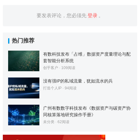
要发表评论，您必须先
登录
。
热门推荐
有数科技发布「占维」数据资产度量理论与配
套智能分析系统
创乎客户
·
109
阅读
没有强IP的私域流量，犹如流水的兵
打造个人IP
·
94
阅读
广州有数数字科技发布《数据资产与碳资产协
同核算落地研究操作手册》
未分类
·
62
阅读