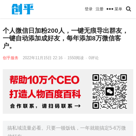
菜单
登录
注册
个人微信日加粉200人，一键无痕导出群友，
一键自动添加成好友，每年添加8万微信客
户。
创乎服务
2022年11月15日 22:16
·
1550
阅读
·
0评论
搞私域流量必看。只要一顿饭钱，一年就能搞定5-6万微