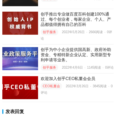
创乎推出专业做百度百科创建100%通
过、每个创业者，每家企业、个人、产
品都值得拥有自己的百科
创乎服务
2022年5月26日
·
2666
阅读
·
0评
论
创乎为中小企业提供国高新、政府补助
资金、专精特新企业认定、实用新型专
利申请等业务。
创乎服务
2022年4月6日
·
1145
阅读
·
0评论
欢迎加入创乎CEO私董会会员
CEO私董会
2022年3月26日
·
3845
阅读
·
0
评论
发表回复