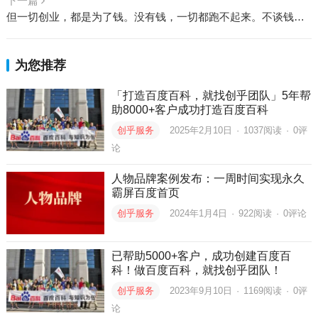
下一篇
但一切创业，都是为了钱。没有钱，一切都跑不起来。不谈钱，才是真正的耍流氓
为您推荐
「打造百度百科，就找创乎团队」5年帮
助8000+客户成功打造百度百科
创乎服务
2025年2月10日
·
1037
阅读
·
0评
论
人物品牌案例发布：一周时间实现永久
霸屏百度首页
创乎服务
2024年1月4日
·
922
阅读
·
0评论
已帮助5000+客户，成功创建百度百
科！做百度百科，就找创乎团队！
创乎服务
2023年9月10日
·
1169
阅读
·
0评
论