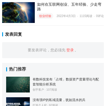
如何在互联网创业、五年经验、少走弯
路
创业经验
2022年4月3日
·
1115
阅读
·
0评论
发表回复
要发表评论，您必须先
登录
。
热门推荐
有数科技发布「占维」数据资产度量理论与配
套智能分析系统
创乎客户
·
107
阅读
没有强IP的私域流量，犹如流水的兵
打造个人IP
·
92
阅读