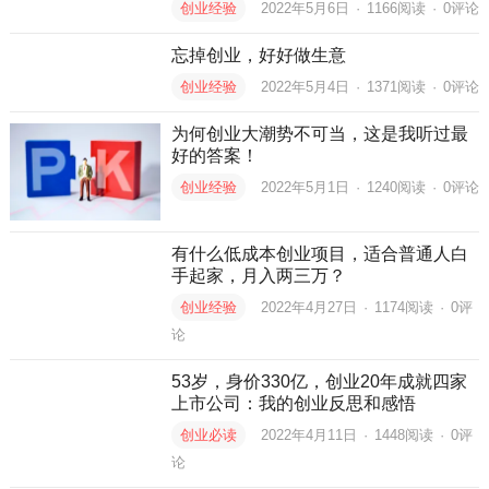
创业经验
2022年5月6日
·
1166
阅读
·
0评论
忘掉创业，好好做生意
创业经验
2022年5月4日
·
1371
阅读
·
0评论
为何创业大潮势不可当，这是我听过最
好的答案！
创业经验
2022年5月1日
·
1240
阅读
·
0评论
有什么低成本创业项目，适合普通人白
手起家，月入两三万？
创业经验
2022年4月27日
·
1174
阅读
·
0评
论
53岁，身价330亿，创业20年成就四家
上市公司：我的创业反思和感悟
创业必读
2022年4月11日
·
1448
阅读
·
0评
论