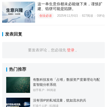
这一单生意你都未必能做下来，谨慎扩
建、馅饼可能是陷阱。
创业必读
2025年11月6日
·
827
阅读
·
0评论
发表回复
要发表评论，您必须先
登录
。
热门推荐
有数科技发布「占维」数据资产度量理论与配
套智能分析系统
创乎客户
·
86
阅读
没有强IP的私域流量，犹如流水的兵
打造个人IP
·
81
阅读