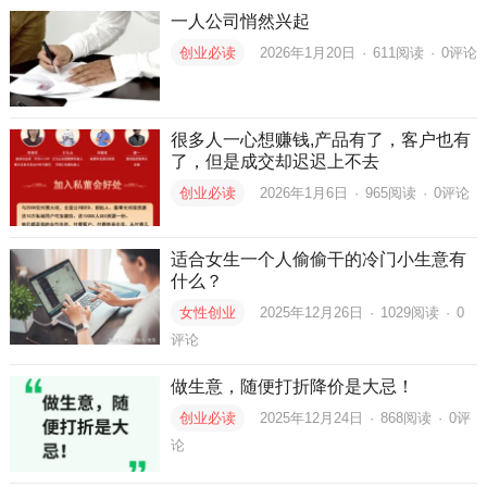
一人公司悄然兴起
创业必读
2026年1月20日
·
611
阅读
·
0评论
很多人一心想赚钱,产品有了，客户也有
了，但是成交却迟迟上不去
创业必读
2026年1月6日
·
965
阅读
·
0评论
适合女生一个人偷偷干的冷门小生意有
什么？
女性创业
2025年12月26日
·
1029
阅读
·
0
评论
做生意，随便打折降价是大忌！
创业必读
2025年12月24日
·
868
阅读
·
0评
论