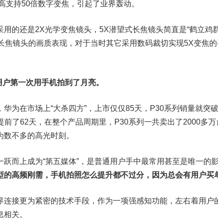
高支持50倍数字变焦，引起了业界轰动。
用的还是2X光学变焦镜头，5X潜望式长焦镜头简直是“鹤立鸡群
X光学长焦镜头的画质表现，对于当时其它采用数码裁切实现5X变焦
用户第一次用手机拍到了月亮。
华为在市场上“大杀四方”，上市仅仅85天，P30系列销量就突
列提前了62天，在整个产品周期里，P30系列一共卖出了2000多
为数不多的高光时刻。
一跃而上成为“第五媒体”，是普通用户手中最常用甚至是唯一的
型的高频刚需，手机拍照怎么提升都不过分，因为总会有用户买
界连接更为紧密的技术手段，作为一项强感知功能，左右着用户
息相关。