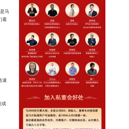
都是马
们看
急速
能成