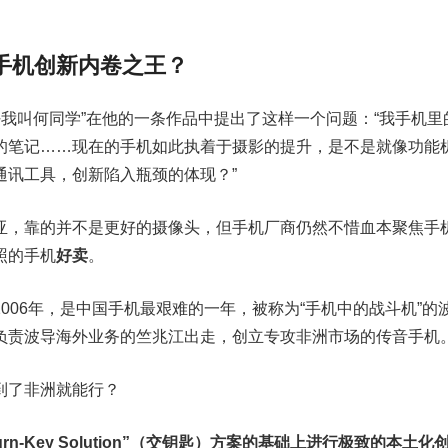
了手机创新内卷之王？
师好我叫何同学”在他的一条作品中提出了这样一个问题：“我手机里
的笔记……现在的手机如此执着于摄影的提升，是不是就像功能
通讯工具，创新陷入瓶颈的体现？”
亚，靠的并不是更好的摄像头，但手机厂商仍然不惜血本聚焦手
照的手机
好卖
。
006年，是中国手机最艰难的一年，被称为“手机中的战斗机”的
负责波导海外业务的竺兆江出走，创立专攻非洲市场的传音手机
到了非洲就能行？
n-Key Solution”（交钥匙）方案的基础上进行极致的本土化