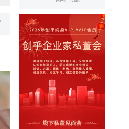
未分类
·
49
阅读
，