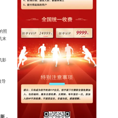
的照
机末
机影
波导
。
创新，