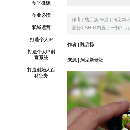
创乎微课
创业必读
作者 | 魏启扬 来源 | 洞
私域运营
夏普J-SH04内置了一颗11
打造个人IP
作者 | 魏启扬
打造个人IP创
富系统
来源 | 洞见新研社
打造创始人百
科业务