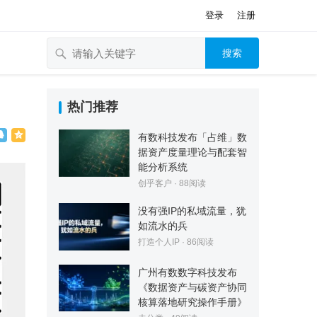
登录
注册
搜索
热门推荐
有数科技发布「占维」数
据资产度量理论与配套智
能分析系统
创乎客户
·
88
阅读
没有强IP的私域流量，犹
如流水的兵
打造个人IP
·
86
阅读
广州有数数字科技发布
《数据资产与碳资产协同
核算落地研究操作手册》