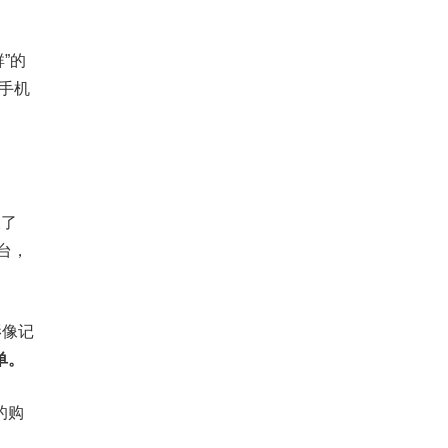
”的
的手机
破了
万台，
影像记
单。
的购