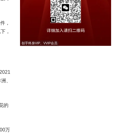
硬件，
况下，
创乎终身VIP、VVIP会员
021
非洲、
花的
00万