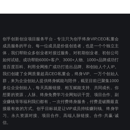
创乎创新创业项目服务平台 - 专注只为创乎终身VIP,CEO私董会
成员服务的平台、每一位成员是价值创造者，也是一个个独立主
体，我们帮助众多创业者对接过服务。对初期创业者、初创公司
如何试错。成功帮助6000+客户、3000+人物、1000+品牌成功打
造百度百科、利用全网推广成功打造出品牌、和创始人个人IP。
我们创建了全网质量超高CEO私董会，终身VIP、一万个创始人
群，来为企业创始人提供终身赋能与陪伴，截至目前已聚集1000
多位企业创始人，每天高频链接、相互赋能支持、共同成长。你
想要‬的资源，人脉、终身免费学习全网知识干货、项目合作、副
业赚钱等等福利我们都‬有，一次付费终‬身服务，付费是破圈最‬直
接最有效‬的方式。创乎目标就是让VIP成员持续赚到钱、终身学
习、永久资源对接、项目合作、高端人脉链接。合作·共赢·诚
信。