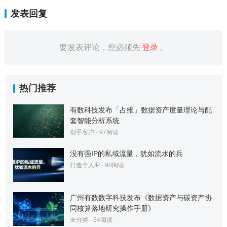
发表回复
要发表评论，您必须先
登录
。
热门推荐
有数科技发布「占维」数据资产度量理论与配
套智能分析系统
创乎客户
·
97
阅读
没有强IP的私域流量，犹如流水的兵
打造个人IP
·
90
阅读
广州有数数字科技发布《数据资产与碳资产协
同核算落地研究操作手册》
未分类
·
54
阅读