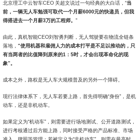
北京理工中云智车CEO 关超文说过一句经典的大白话，“
当
前，一辆无人车勉强可取代一个月薪6000元的快递员，但我
得搭进去一个月薪3万的工程师。
”
由此，真机智能CEO刘智勇判断，无人驾驶要在物流全链条
落地，
“使用机器和雇佣人力的成本打平是不足以推动的，只
有当两者的比值降到原来的1：5时，才会出现革命化的现
象”。
成本之外，路权是无人车大规模普及的另外一个障碍。
现行法律体系下，无人车若要上路，首先得明确“身份”，是机
动车，还是非机动车。
如果定义为“机动车”，则需要进行场地测试、公开道路测试，
进行考核通过后方能上路，同时接受严格的产品标准、市场
准入、牌照等管理；若被定义为“非机动车”，则需在最高时