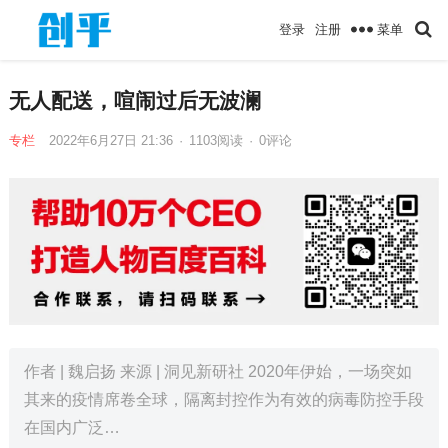
菜单
登录
注册
无人配送，喧闹过后无波澜
专栏
2022年6月27日 21:36
·
1103
阅读
·
0评论
作者 | 魏启扬 来源 | 洞见新研社 2020年伊始，一场突如
其来的疫情席卷全球，隔离封控作为有效的病毒防控手段
在国内广泛…