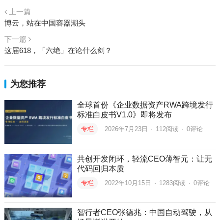
上一篇
博云，站在中国容器潮头
下一篇
这届618，「六绝」在论什么剑？
为您推荐
全球首份《企业数据资产RWA跨境发行
标准白皮书V1.0》即将发布
专栏
2026年7月23日
·
112
阅读
·
0评论
共创开发闭环，轻流CEO薄智元：让无
代码回归本质
专栏
2022年10月15日
·
1283
阅读
·
0评论
智行者CEO张德兆：中国自动驾驶，从