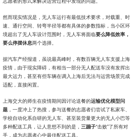
志愿者的形式来解决运营过程中发现的问题。
然而现实情况是，无人车运行有最低技术要求，对载重、时
速、通行空间、转弯半径等都有具体的参数指标，当小区环
境超出了无人车设计范围时，无人车将面临
要么降低效率，
要么停摆休息
两个选择。
据汽车产经报道，虽说最高峰时，有数百辆无人车支援上海
疫情，由于现实障碍，有相当一部分无人配送车没有发挥出
最大运力，甚至有些车辆在调入上海后无法与运营场景完成
适配，直接闲置。
上海交大的师生在疫情期间因讨论送餐的
运输优化模型问
题
，一度冲上了热搜，参与送餐的志愿者们尝试了私家车、
学校自动化系自研的无人车、甚至装货量更大的无人小巴等
多种配送工具，让人意想不到的是，
三蹦子
“击败”了所有对
手，成为志愿者心中最佳配送工具。