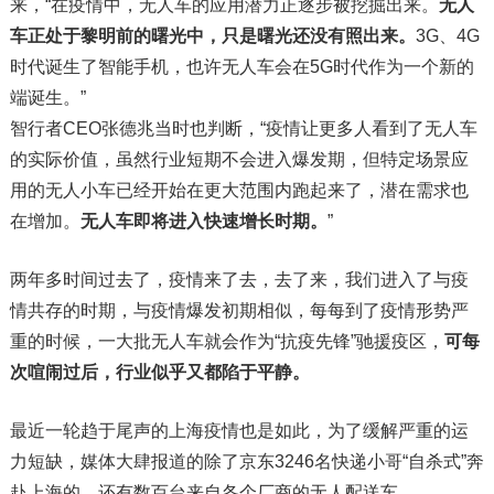
来，“在疫情中，无人车的应用潜力正逐步被挖掘出来。
无人
车正处于黎明前的曙光中，只是曙光还没有照出来。
3G、4G
时代诞生了智能手机，也许无人车会在5G时代作为一个新的
端诞生。”
智行者CEO张德兆当时也判断，“疫情让更多人看到了无人车
的实际价值，虽然行业短期不会进入爆发期，但特定场景应
用的无人小车已经开始在更大范围内跑起来了，潜在需求也
在增加。
无人车即将进入快速增长时期。
”
两年多时间过去了，疫情来了去，去了来，我们进入了与疫
情共存的时期，与疫情爆发初期相似，每每到了疫情形势严
重的时候，一大批无人车就会作为“抗疫先锋”驰援疫区，
可每
次喧闹过后，行业似乎又都陷于平静。
最近一轮趋于尾声的上海疫情也是如此，为了缓解严重的运
力短缺，媒体大肆报道的除了京东3246名快递小哥“自杀式”奔
赴上海的，还有数百台来自各个厂商的无人配送车。