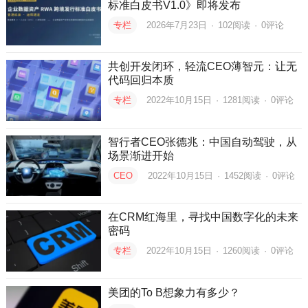
标准白皮书V1.0》即将发布
专栏
2026年7月23日
·
102
阅读
·
0评论
共创开发闭环，轻流CEO薄智元：让无
代码回归本质
专栏
2022年10月15日
·
1281
阅读
·
0评论
智行者CEO张德兆：中国自动驾驶，从
场景渐进开始
CEO
2022年10月15日
·
1452
阅读
·
0评论
在CRM红海里，寻找中国数字化的未来
密码
专栏
2022年10月15日
·
1260
阅读
·
0评论
美团的To B想象力有多少？