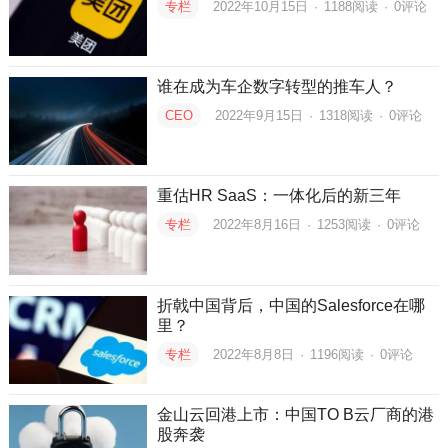
专栏
2022年10月15日
·
1188
阅读
·
0评论
谁在成为车企数字转型的推车人？
CEO
2022年9月15日
·
1318
阅读
·
0评论
重估HR SaaS：一体化后的新三年
专栏
2022年8月16日
·
1253
阅读
·
0评论
折戟中国背后，中国的Salesforce在哪
里？
专栏
2022年8月8日
·
1196
阅读
·
0评论
金山云回港上市：中国TO B云厂商的港
股奔袭