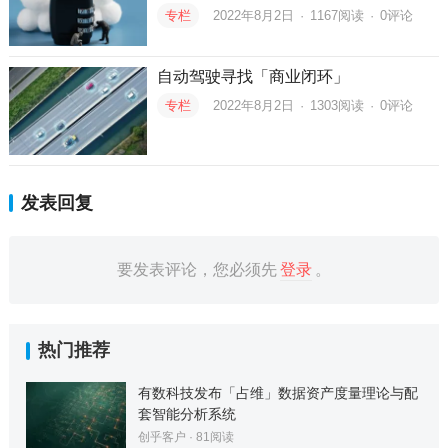
专栏
2022年8月2日
·
1167
阅读
·
0评论
自动驾驶寻找「商业闭环」
专栏
2022年8月2日
·
1303
阅读
·
0评论
发表回复
要发表评论，您必须先
登录
。
热门推荐
有数科技发布「占维」数据资产度量理论与配
套智能分析系统
创乎客户
·
81
阅读