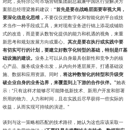
对此，英特尔公司市场营销集团副总裁兼中国区行业解决方
案部总经理梁雅莉建议：
“首先是要在战略层面要审视大局，
要深化信息化思维，
不要仅仅把数字化和智能化的平台或技
术当作一种手段或工具，来对现有业务进行锦上添花或铺助
式的改造，而是要从数智化提供的能力和机遇的视角，来重
新思考和规划发展方向或重心。
其次是要在执行或实践中要
有切实可行的计划，要建立好数字化转型的基础，特别是IT基
础设施的建设。
业务上可以从自身最具创新性和竞争力的核
心产品、服务或业务出发，从内向外逐层展开。打通基础设
施、数据和应用资源。同时，
将这种数智化的转型和升级突
破企业自身的业务边界，来覆盖到上下游的合作伙伴。”
她表
示：“只有这样才能够尽可能降低新技术、新用户开发和部署
所用的物力、人力和时间，且在实践后尽早获得一些实际的
收益，从而实现可持续的演进。”
谈到与这一策略相匹配的技术路径，她认为这也应该采取一