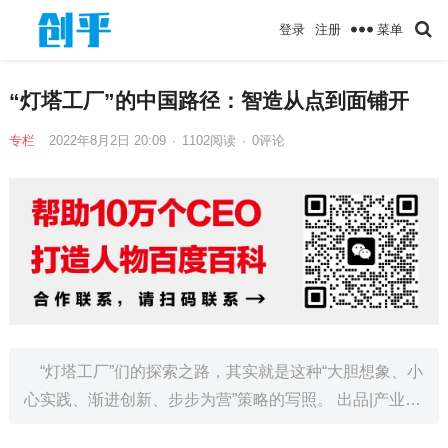
菜单
登录
注册
“灯塔工厂”的中国路径：智造从点到面铺开
专栏
2022年8月2日 20:09
·
1102
阅读
·
0评论
“灯塔工厂”们的探索之路，其实就是这种“大胆想象、小
心实践、渐进创新、步步为营”策略的写照。 出品|产业…