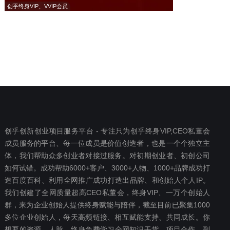
创乎终身VIP、VVIP会员
创乎创新创业项目服务平台 - 专注只为创乎终身VIP,CEO私董会
成员服务的平台、每一位成员是价值创造者，也是一个个独立主
体，我们帮助众多创业者对接过服务。对初期创业者、初创公司
如何试错。成功帮助6000+客户、3000+人物、1000+品牌成功打
造百度百科、利用全网推广成功打造出品牌、和创始人个人IP。
我们创建了全网质量超高CEO私董会，终身VIP、一万个创始人
群，来为企业创始人提供终身赋能与陪伴，截至目前已聚集1000
多位企业创始人，每天高频链接、相互赋能支持、共同成长。你
想要‬的资源，人脉、终身免费学习全网知识干货、项目合作、副