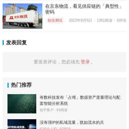
在京东物流，看见供应链的「典型性」
密码
创业测试
2022年9月5日
·
1361
阅读
·
0评论
发表回复
要发表评论，您必须先
登录
。
热门推荐
有数科技发布「占维」数据资产度量理论与配
套智能分析系统
创乎客户
·
93
阅读
没有强IP的私域流量，犹如流水的兵
打造个人IP
·
87
阅读