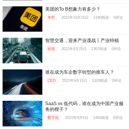
美团的To B想象力有多少？
专栏
2022年10月15日
·
1190
阅读
·
0评论
智慧交通，迎来产业谍战丨产业特稿
科技
2022年9月15日
·
1367
阅读
·
0评论
谁在成为车企数字转型的推车人？
CEO
2022年9月15日
·
1320
阅读
·
0评论
SaaS vs 低代码，谁在成为中国产业服
务的楔子？
数字化
2022年9月5日
·
1456
阅读
·
0评论