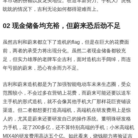
车市场的份额以及龙头地位。在造车新势力、手机大厂虎视
眈眈的情况下，吉利无论如何都得迎难而上。
02 现金储备均充裕，但蔚来恐后劲不足
虽然吉利和蔚来都立下了造机的flag，但是在巨大的花费面
前，两者的承受力将出现分化。虽然二者现金储备都较充
足，但实力雄厚的老牌车企吉利，面对造机出手阔绰，而连
年亏损的蔚来，恐心有余而力不足。
吉利和蔚来造机都是为了加强智能电动车未来生态圈，受众
范围较小，不会过多在营销上花费，而蔚来可能还要以送车
主手机的形式造机，就不会像其他手机大厂那样花巨资铺设
渠道。但二者都想要打造高端机，高端机在研发费用上是惊
人的，尤其是蔚来还要研发自己的操作系统。董明珠研发格
力手机，花了200多亿，还不算特别高端的手机；小米高端机
MIX4的研发费用高达五个亿。如此看来，烧钱能力将验证吉