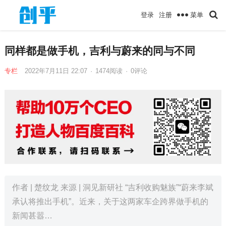
菜单
登录
注册
同样都是做手机，吉利与蔚来的同与不同
专栏
2022年7月11日 22:07
·
1474
阅读
·
0评论
作者 | 楚纹龙 来源 | 洞见新研社 “吉利收购魅族”“蔚来李斌
承认将推出手机”。近来，关于这两家车企跨界做手机的
新闻甚嚣…