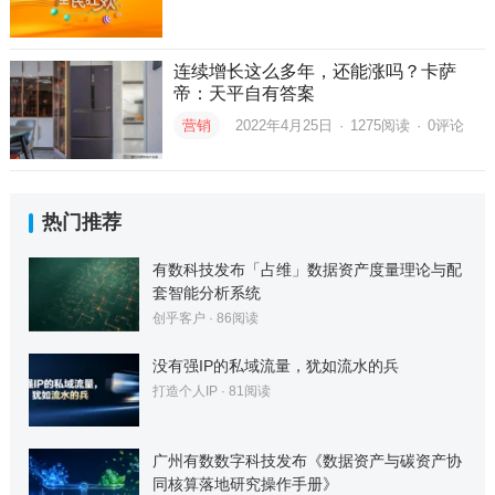
连续增长这么多年，还能涨吗？卡萨
帝：天平自有答案
营销
2022年4月25日
·
1275
阅读
·
0评论
热门推荐
有数科技发布「占维」数据资产度量理论与配
套智能分析系统
创乎客户
·
86
阅读
没有强IP的私域流量，犹如流水的兵
打造个人IP
·
81
阅读
广州有数数字科技发布《数据资产与碳资产协
同核算落地研究操作手册》