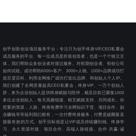
创乎创新创业项目服务平台 - 专注只为创乎终身VIP,CEO私董会
成员服务的平台、每一位成员是价值创造者，也是一个个独立主
体，我们帮助众多创业者对接过服务。对初期创业者、初创公司
如何试错。成功帮助6000+客户、3000+人物、1000+品牌成功打
造百度百科、利用全网推广成功打造出品牌、和创始人个人IP。
我们创建了全网质量超高CEO私董会，终身VIP、一万个创始人
群，来为企业创始人提供终身赋能与陪伴，截至目前已聚集1000
多位企业创始人，每天高频链接、相互赋能支持、共同成长。你
想要‬的资源，人脉、终身免费学习全网知识干货、项目合作、副
业赚钱等等福利我们都‬有，一次付费终‬身服务，付费是破圈最‬直
接最有效‬的方式。创乎目标就是让VIP成员持续赚到钱、终身学
习、永久资源对接、项目合作、高端人脉链接。合作·共赢·诚