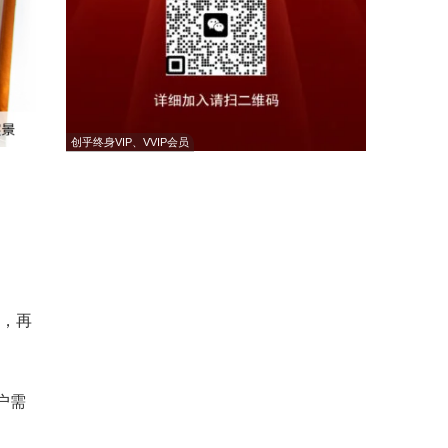
创乎终身VIP、VVIP会员
风，再
户需