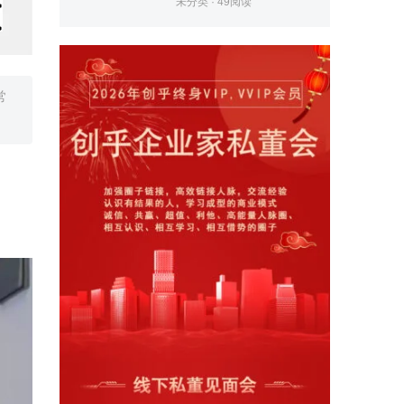
未分类
·
49
阅读
常