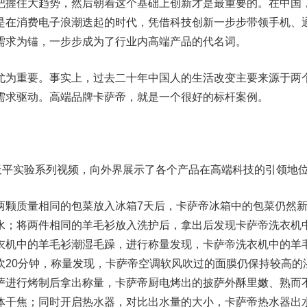
把握住大趋势，然后朝着这个基础上创新才是最重要的。在中国
是在消费电子浪潮迭起的时代，凭借科技创新一步步带领手机、
需求为锚，一步步成为了行业内高端产品的代名词。
尤为重要。事实上，过去二十年中国人的生活改变主要来源于两
需求驱动。高端品牌卡萨帝，就是一个很好的标杆案例。
了天平实验系列视频，向外界展示了各个产品在高端科技的引领地
两颗质量相同的包菜放入冰箱7天后，卡萨帝冰箱中的包菜仍然
水；将两件相同的羊毛衫放入洗护后，拿出后发现卡萨帝洗衣机
衣机中的羊毛衫潮湿毛躁，进行称量发现，卡萨帝洗衣机中的羊
吹20分钟，称量发现，卡萨帝空调软风吹过的面膜仍保持较高的
萨进行烤制后拿出称量，卡萨帝厨电烤出的披萨外酥里嫩、熟而
体干焦；同时开启热水器，对比出水量的大小，卡萨帝热水器出