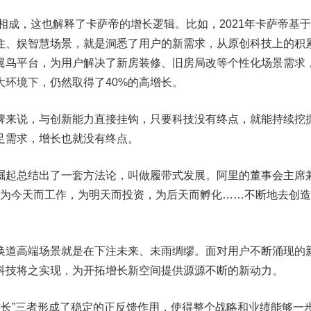
相辅相成，这也解释了卡萨帝的增长逻辑。比如，2021年卡萨帝基
住、娱智慧场景，就是洞悉了用户的新需求，从原创科技上的积
翼鸟平台，为用户解决了新房装修、旧房局改等个性化场景需求
大环境下，仍然取得了40%的高增长。
牌来说，与创新能力直接挂钩，只要科技没有终点，就能持续挖
足需求，增长也就没有终点。
崛起总结出了一套方法论，叫做履带式发展。阿里的董事会主席
永远为今天而工作，为明天而投资，为后天而孵化……不断地去创
换道高端场景就是在下注未来、未雨绸缪。面对用户不断涌现的
科技将之实现，为开拓增长新空间提供源源不断的新动力。
和“增长”三者形成了稳定的正反馈作用，使得整个战略和业绩能够一