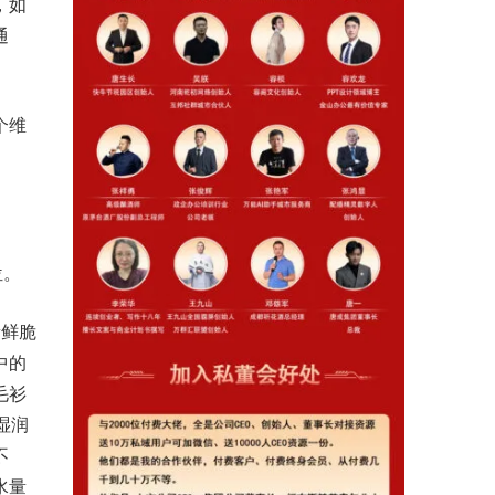
，如
通
个维
位。
新鲜脆
中的
毛衫
湿润
不
水量