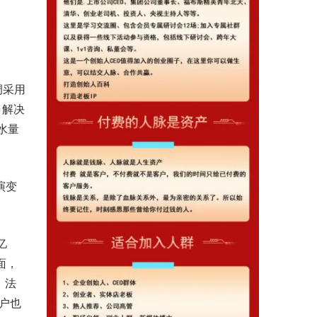
。
调采用
，解决
水量
演变
亿
面，
、法
户也