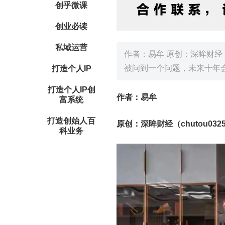
创乎微课
创业必读
私域运营
作者：易牟 原创：深眸财经（
被问到一个问题，未来十年
打造个人IP
打造个人IP创
作者：易牟
富系统
打造创始人百
原创：深眸财经（chutou032
科业务