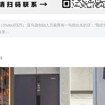
chutou0325） 亚马逊创始人贝索斯有一句很出名的话：“我经
会发…
5）