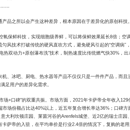
上……
通产品之所以会产生这种差异，根本原因在于差异化的原创科技
A控氧保鲜科技，实现细胞级养鲜，可以将保鲜效果延长8倍；空
流匀风技术打破传统的硬风直吹方式，避免硬风引起的“空调病"
电热双动力+原创瀑布洗”技术，制热速度比传统燃气快30%，出
衣机、冰吧、厨电、热水器等产品不仅仅只是一件件产品，而且
的满足用户的差异化需求。
场+口碑”的双重共振。市场方面，2021年卡萨帝全年收入129
高端市场份额占比达40%以上，近五年复合增长率达36%；口碑方
意大利坎顿庄园、莱茵河谷的Arenfels城堡、近2亿的瑞士庄园
卡萨帝的入驻，在平均单价是行业2.4倍的情况下，复购的老用