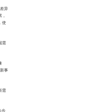
于差异
累，
，使
掘需
兼
造新事
新需
步步