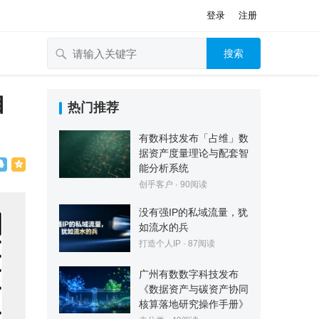
登录
注册
搜索
自
热门推荐
有数科技发布「占维」数
据资产度量理论与配套智
能分析系统
创乎客户
·
90
阅读
没有强IP的私域流量，犹
如流水的兵
打造个人IP
·
87
阅读
广州有数数字科技发布
《数据资产与碳资产协同
核算落地研究操作手册》