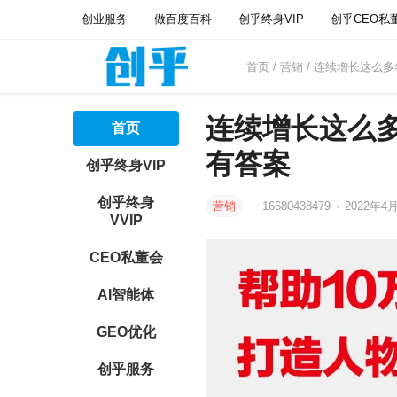
创业服务
做百度百科
创乎终身VIP
创乎CEO私
首页
/
营销
/ 连续增长这么
连续增长这么
首页
有答案
创乎终身VIP
创乎终身
营销
16680438479
·
2022年4月
VVIP
CEO私董会
AI智能体
GEO优化
创乎服务