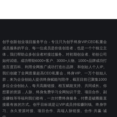
创乎创新创业项目服务平台 - 专注只为创乎终身VIP,CEO私董会
成员服务的平台、每一位成员是价值创造者，也是一个个独立主
体，我们帮助众多创业者对接过服务。对初期创业者、初创公司
如何试错。成功帮助6000+客户、3000+人物、1000+品牌成功打
造百度百科、利用全网推广成功打造出品牌、和创始人个人IP。
我们创建了全网质量超高CEO私董会，终身VIP、一万个创始人
群，来为企业创始人提供终身赋能与陪伴，截至目前已聚集1000
多位企业创始人，每天高频链接、相互赋能支持、共同成长。你
想要‬的资源，人脉、终身免费学习全网知识干货、项目合作、副
业赚钱等等福利我们都‬有，一次付费终‬身服务，付费是破圈最‬直
接最有效‬的方式。创乎目标就是让VIP成员持续赚到钱、终身学
习、永久资源对接、项目合作、高端人脉链接。合作·共赢·诚