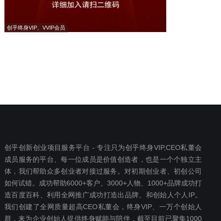
创乎终身VIP、VVIP会员
创乎创新创业项目服务平台 - 专注只为创乎终身VIP,CEO私董会
成员服务的平台、每一位成员是价值创造者，也是一个个独立主
体，我们帮助众多创业者对接过服务。对初期创业者、初创公司
如何试错。成功帮助6000+客户、3000+人物、1000+品牌成功打
造百度百科、利用全网推广成功打造出品牌、和创始人个人IP。
我们创建了全网质量超高CEO私董会，终身VIP、一万个创始人
群，来为企业创始人提供终身赋能与陪伴，截至目前已聚集1000