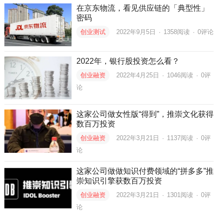
在京东物流，看见供应链的「典型性」
密码
创业测试
2022年9月5日
·
1358
阅读
·
0评论
2022年，银行股投资怎么看？
创业融资
2022年4月25日
·
1046
阅读
·
0评
论
这家公司做女性版“得到”，推崇文化获得
数百万投资
创业融资
2022年3月21日
·
1137
阅读
·
0评
论
这家公司做做知识付费领域的“拼多多”推
崇知识引擎获数百万投资
创业融资
2022年3月21日
·
1301
阅读
·
0评
论