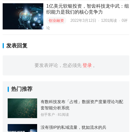
1亿美元软银投资，智齿科技龙中武：组
织能力是我们的核心竞争力
创业融资
2022年3月12日
·
1201
阅读
·
0评
论
发表回复
要发表评论，您必须先
登录
。
热门推荐
有数科技发布「占维」数据资产度量理论与配
套智能分析系统
创乎客户
·
81
阅读
没有强IP的私域流量，犹如流水的兵