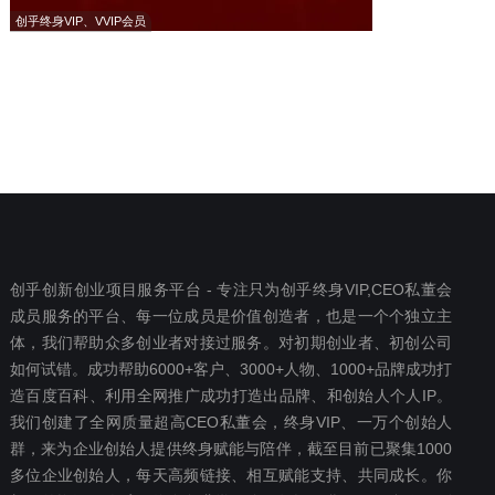
创乎终身VIP、VVIP会员
创乎创新创业项目服务平台 - 专注只为创乎终身VIP,CEO私董会
成员服务的平台、每一位成员是价值创造者，也是一个个独立主
体，我们帮助众多创业者对接过服务。对初期创业者、初创公司
如何试错。成功帮助6000+客户、3000+人物、1000+品牌成功打
造百度百科、利用全网推广成功打造出品牌、和创始人个人IP。
我们创建了全网质量超高CEO私董会，终身VIP、一万个创始人
群，来为企业创始人提供终身赋能与陪伴，截至目前已聚集1000
多位企业创始人，每天高频链接、相互赋能支持、共同成长。你