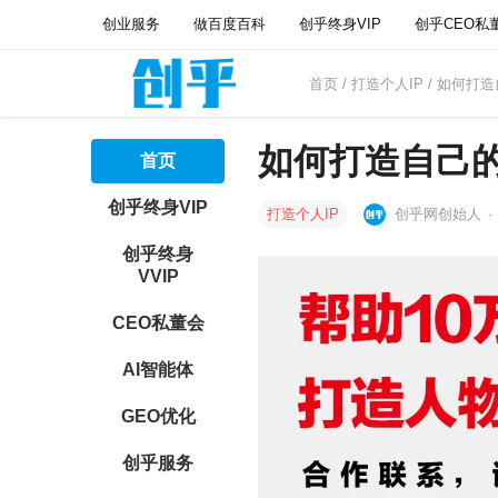
创业服务
做百度百科
创乎终身VIP
创乎CEO私
首页
/
打造个人IP
/ 如何打
如何打造自己的
首页
创乎终身VIP
打造个人IP
创乎网创始人
·
创乎终身
VVIP
CEO私董会
AI智能体
GEO优化
创乎服务